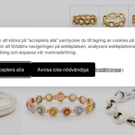
att klicka på "acceptera alla" samtycker du till lagring av cookies på
för att förbättra navigeringen på webbplatsen, analysera webbplatsen
ning och anpassa vår marknadsföring.
Andra har även tittat på
eptera alla
Avvisa icke-nödvändiga
Inställningar