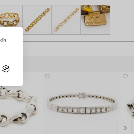
 din
s