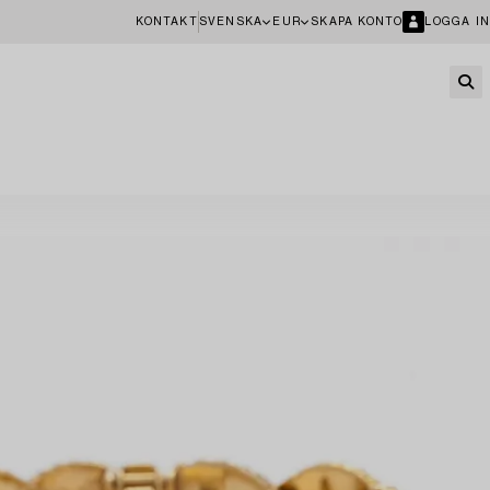
KONTAKT
SVENSKA
EUR
SKAPA KONTO
LOGGA IN