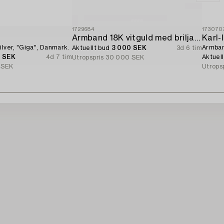
1729684
173070
d
Armband 18K vitguld med briljantslipade diamanter.
Karl
ilver, "Giga", Danmark.
Armband
Aktuellt bud
3 000 SEK
3d 6 tim
0 SEK
4d 7 tim
Aktuel
Utropspris
30 000 SEK
 SEK
Utrops