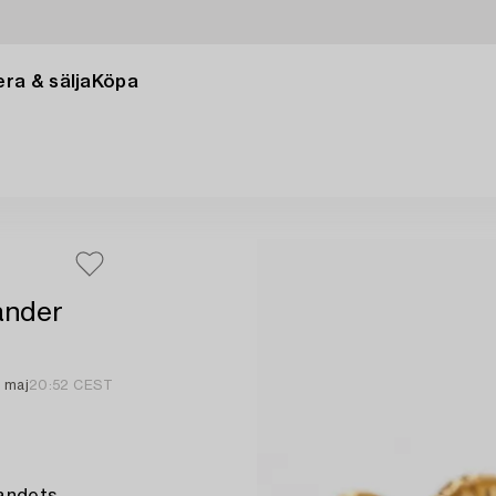
ra & sälja
Köpa
ander
5 maj
20:52 CEST