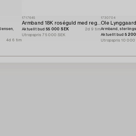
1717645
1730704
Armband 18K roséguld med regnbågsfärgade safirer och briljantslipade diamanter.
Ole Lynggaar
 Jensen,
Armband, sterlings
Aktuellt bud
55 000 SEK
2d 9 tim
Aktuellt bud
5 20
Utropspris
75 000 SEK
4d 6 tim
Utropspris
10 000