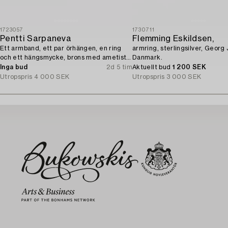
1723057
1730711
Pentti Sarpaneva
Flemming Eskildsen,
Ett armband, ett par örhängen, en ring
armring, sterlingsilver, Georg
och ett hängsmycke, brons med ametist,
Danmark.
Finland 1960-tal.
Inga bud
2d 5 tim
Aktuellt bud
1 200 SEK
Utropspris
4 000 SEK
Utropspris
3 000 SEK