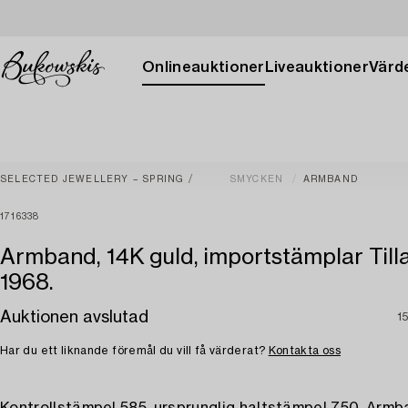
Onlineauktioner
Liveauktioner
Värde
SELECTED JEWELLERY – SPRING
SMYCKEN
ARMBAND
1716338
Armband, 14K guld, importstämplar Till
1968.
Auktionen avslutad
1
Har du ett liknande föremål du vill få värderat?
Kontakta oss