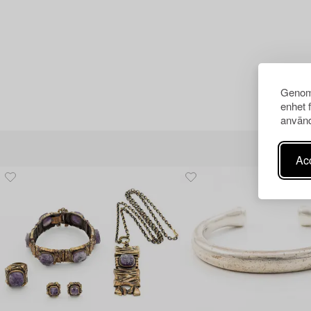
Genom 
enhet 
använd
Acc