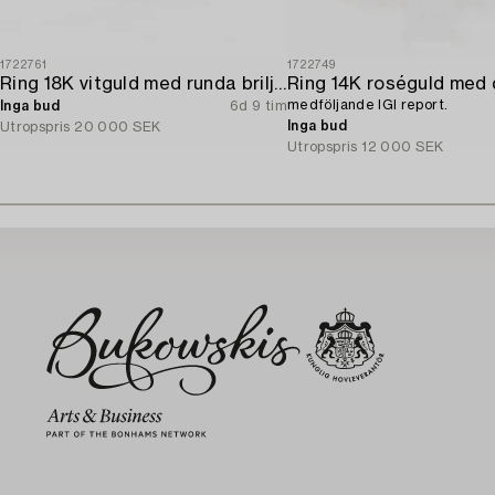
1722761
1722749
Ring 18K vitguld med runda briljantslipade diamanter.
medföljande IGI report.
Inga bud
6d 9 tim
Inga bud
Utropspris
20 000 SEK
Utropspris
12 000 SEK