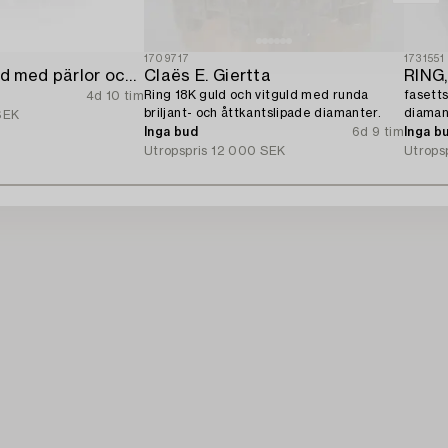
1709717
1731551
Ring 18K vitguld med pärlor och åttkantslipade diamanter.
Claës E. Giertta
RING,
Ring 18K guld och vitguld med runda
fasetts
4d 10 tim
briljant- och åttkantslipade diamanter.
diamant
SEK
Helsin
Inga bud
6d 9 tim
Inga b
Utropspris
12 000 SEK
Utrops