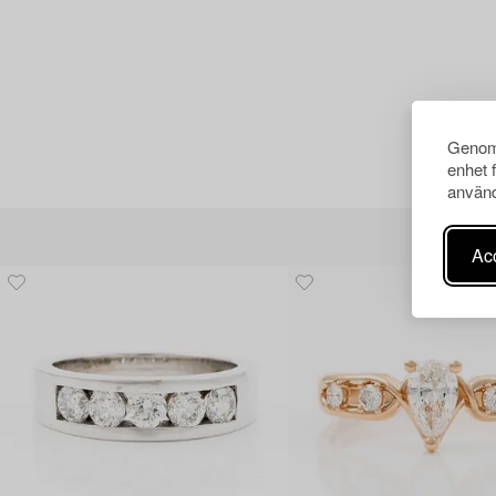
Genom 
enhet 
använd
Acc