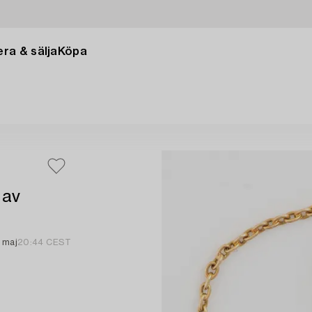
ra & sälja
Köpa
 av
 maj
20:44 CEST