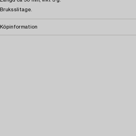
Längd ca 50 mm, vikt 3 g.
Bruksslitage.
Köpinformation