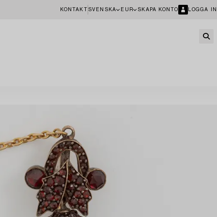
KONTAKT
SVENSKA
EUR
SKAPA KONTO
LOGGA IN