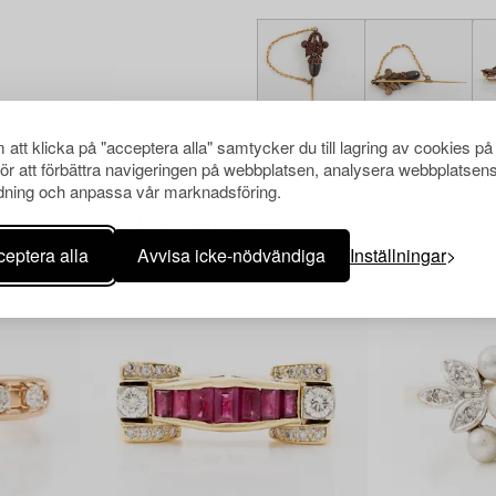
att klicka på "acceptera alla" samtycker du till lagring av cookies på
för att förbättra navigeringen på webbplatsen, analysera webbplatsen
ning och anpassa vår marknadsföring.
Andra har även tittat på
eptera alla
Avvisa icke-nödvändiga
Inställningar