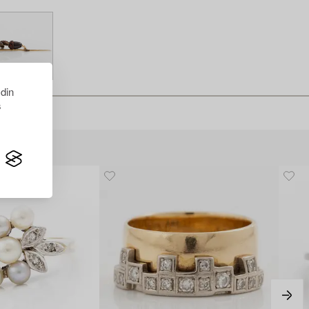
 din
s