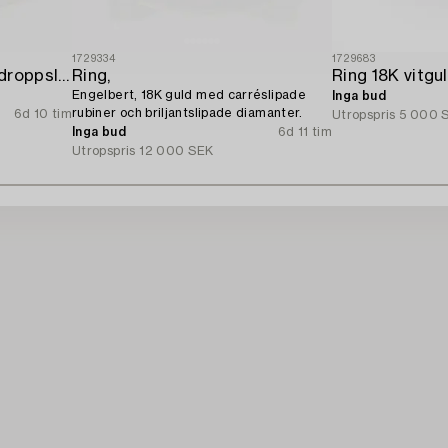
1729334
1729683
Ring 14K roséguld med droppslipad diamant och briljantslipade diamanter,
Ring,
Engelbert, 18K guld med carréslipade
Inga bud
rubiner och briljantslipade diamanter.
6d 10 tim
Utropspris
5 000 
Inga bud
6d 11 tim
Utropspris
12 000 SEK