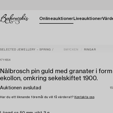
Onlineauktioner
Liveauktioner
Värde
SELECTED JEWELLERY – SPRING
SMYCKEN
RINGAR
1711654
Nålbrosch pin guld med granater i form
ekollon, omkring sekelskiftet 1900.
Auktionen avslutad
15
Har du ett liknande föremål du vill få värderat?
Kontakta oss