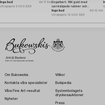
Inga bud
4d 11 tim
Engelbert, 18K guld med
I
Utropspris
5 000 SEK
carréslipade rubiner och
U
briljantslipade diamanter.
Inga bud
6d 12 tim
Utropspris
12 000 SEK
Om Bukowskis
Villkor
Kontakta våra specialister
Bukipedia
Våra Fine Art-resultat
Systembolagets
dryckesauktioner
Nyheter
Press