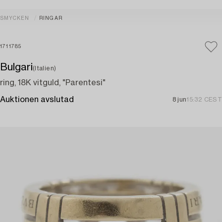
SMYCKEN
RINGAR
1711785
Bulgari
(Italien)
ring, 18K vitguld, "Parentesi"
Auktionen avslutad
8 jun
15:32 CEST