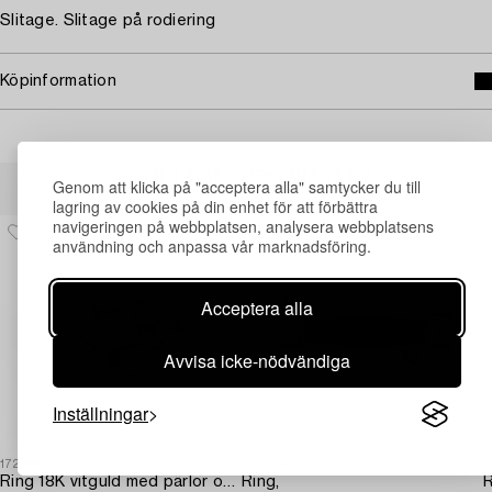
Slitage. Slitage på rodiering
Köpinformation
Andra har även tittat på
Genom att klicka på "acceptera alla" samtycker du till
lagring av cookies på din enhet för att förbättra
navigeringen på webbplatsen, analysera webbplatsens
användning och anpassa vår marknadsföring.
Acceptera alla
Avvisa icke-nödvändiga
Inställningar
1729683
1729334
1
Ring 18K vitguld med pärlor och åttkantslipade diamanter.
Ring,