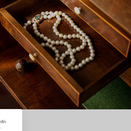
 din
s