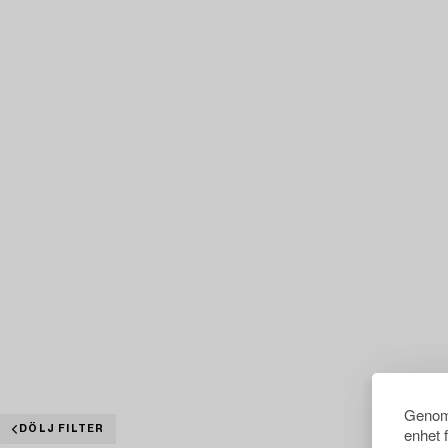
Genom 
DÖLJ FILTER
enhet 