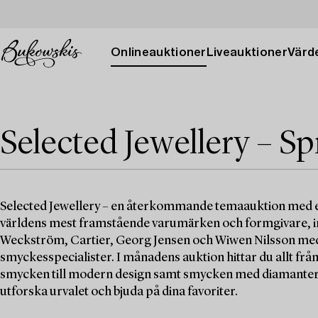
Onlineauktioner
Liveauktioner
Värde
Selected Jewellery – Sp
Selected Jewellery – en återkommande temaauktion med et
världens mest framstående varumärken och formgivare, in
Weckström, Cartier, Georg Jensen och Wiwen Nilsson med 
smyckesspecialister. I månadens auktion hittar du allt frå
smycken till modern design samt smycken med diamanter, 
utforska urvalet och bjuda på dina favoriter.