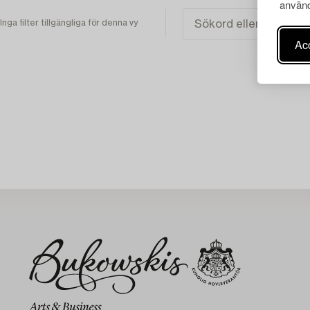
använd
Inga filter tillgängliga för denna vy
Acc