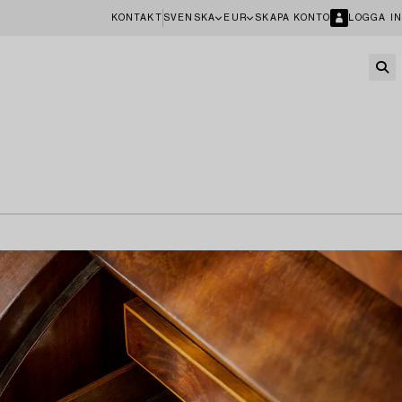
KONTAKT
SVENSKA
EUR
SKAPA KONTO
LOGGA IN