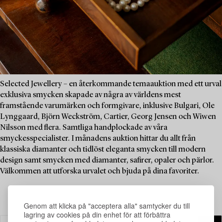
Selected Jewellery – en återkommande temaauktion med ett urval
exklusiva smycken skapade av några av världens mest
framstående varumärken och formgivare, inklusive Bulgari, Ole
Lynggaard, Björn Weckström, Cartier, Georg Jensen och Wiwen
Nilsson med flera. Samtliga handplockade av våra
smyckesspecialister. I månadens auktion hittar du allt från
klassiska diamanter och tidlöst eleganta smycken till modern
design samt smycken med diamanter, safirer, opaler och pärlor.
Välkommen att utforska urvalet och bjuda på dina favoriter.
Genom att klicka på "acceptera alla" samtycker du till
lagring av cookies på din enhet för att förbättra