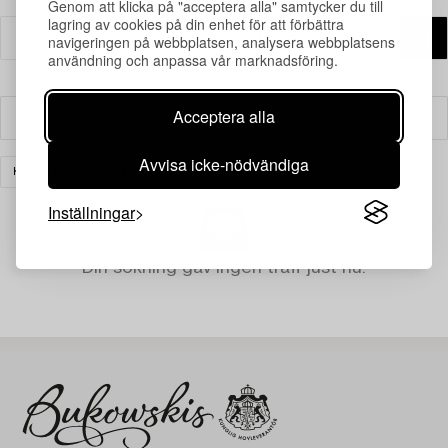
Genom att klicka på "acceptera alla" samtycker du till
lagring av cookies på din enhet för att förbättra
navigeringen på webbplatsen, analysera webbplatsens
användning och anpassa vår marknadsföring.
Acceptera alla
Filter
Avvisa icke-nödvändiga
KONST
RENSA ALLA
Inställningar
Din sökning gav ingen träff just nu.