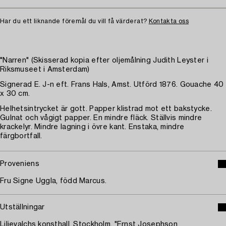
Har du ett liknande föremål du vill få värderat?
Kontakta oss
"Narren" (Skisserad kopia efter oljemålning Judith Leyster i
Riksmuseet i Amsterdam)
Signerad E. J-n eft. Frans Hals, Amst. Utförd 1876. Gouache 40
x 30 cm.
Helhetsintrycket är gott. Papper klistrad mot ett bakstycke.
Gulnat och vågigt papper. En mindre fläck. Ställvis mindre
krackelyr. Mindre lagning i övre kant. Enstaka, mindre
färgbortfall.
Proveniens
Fru Signe Uggla, född Marcus.
Utställningar
Liljevalchs konsthall, Stockholm, "Ernst Josephson