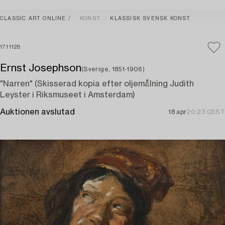
CLASSIC ART ONLINE
KONST
KLASSISK SVENSK KONST
1711128
Ernst Josephson
(Sverige, 1851-1906)
"Narren" (Skisserad kopia efter oljemålning Judith
Leyster i Riksmuseet i Amsterdam)
Auktionen avslutad
18 apr
20:23 CEST