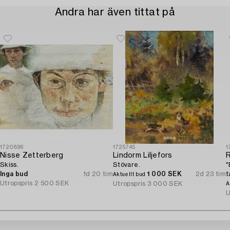
Andra har även tittat på
1720896
1725745
1
Nisse Zetterberg
Lindorm Liljefors
Skiss.
Stövare.
"
Inga bud
1d 20 tim
1 000 SEK
2d 23 tim
t
Aktuellt bud
Utropspris
2 500 SEK
(
Utropspris
3 000 SEK
A
U