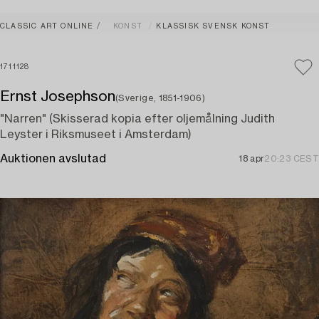
CLASSIC ART ONLINE
KONST
KLASSISK SVENSK KONST
1711128
Ernst Josephson
(Sverige, 1851-1906)
"Narren" (Skisserad kopia efter oljemålning Judith
Leyster i Riksmuseet i Amsterdam)
Auktionen avslutad
18 apr
20:23 CEST