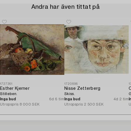
Andra har även tittat på
1727361
1720896
1
Esther Kjerner
Nisse Zetterberg
C
Stilleben.
Skiss.
G
Inga bud
6d 6 tim
Inga bud
4d 2 tim
I
Utropspris
8 000 SEK
Utropspris
2 500 SEK
U