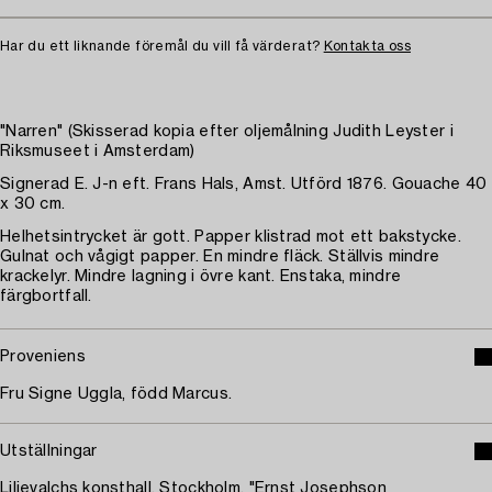
Har du ett liknande föremål du vill få värderat?
Kontakta oss
"Narren" (Skisserad kopia efter oljemålning Judith Leyster i
Riksmuseet i Amsterdam)
Signerad E. J-n eft. Frans Hals, Amst. Utförd 1876. Gouache 40
x 30 cm.
Helhetsintrycket är gott. Papper klistrad mot ett bakstycke.
Gulnat och vågigt papper. En mindre fläck. Ställvis mindre
krackelyr. Mindre lagning i övre kant. Enstaka, mindre
färgbortfall.
Proveniens
Fru Signe Uggla, född Marcus.
Utställningar
Liljevalchs konsthall, Stockholm, "Ernst Josephson