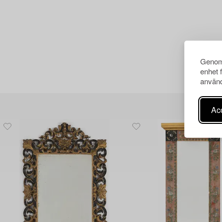
Genom 
enhet 
använd
Acc