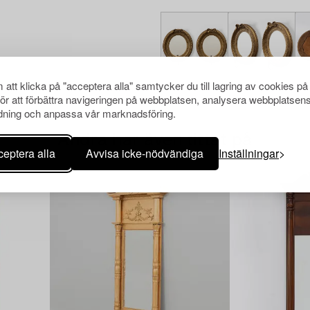
att klicka på "acceptera alla" samtycker du till lagring av cookies på
för att förbättra navigeringen på webbplatsen, analysera webbplatsen
ning och anpassa vår marknadsföring.
Andra har även tittat på
eptera alla
Avvisa icke-nödvändiga
Inställningar