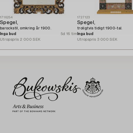
1716254
1727123
Spegel,
Spegel,
barockstil, omkring år 1900.
troligtvis tidigt 1900-tal.
Inga bud
5d 16 tim
Inga bud
Utropspris
2 000 SEK
Utropspris
3 000 SEK