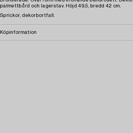
Bronserade. Oval form med krönande bandrosett. Dekor
palmettbård och lagerstav. Höjd 49,5, bredd 42 cm.
Sprickor, dekorbortfall.
Köpinformation