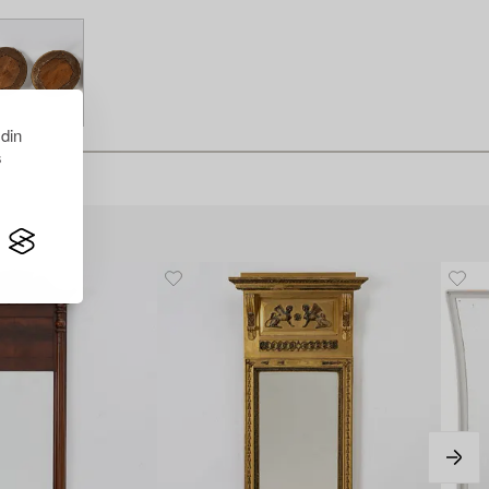
 din
s