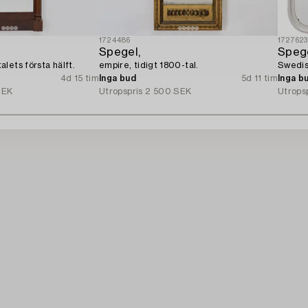
1724486
172762
Spegel,
Spege
lets första hälft.
empire, tidigt 1800-tal.
Swedis
4d 15 tim
Inga bud
5d 11 tim
Inga b
SEK
Utropspris
2 500 SEK
Utrops