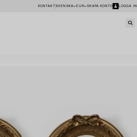
KONTAKT
SVENSKA
EUR
SKAPA KONTO
LOGGA IN