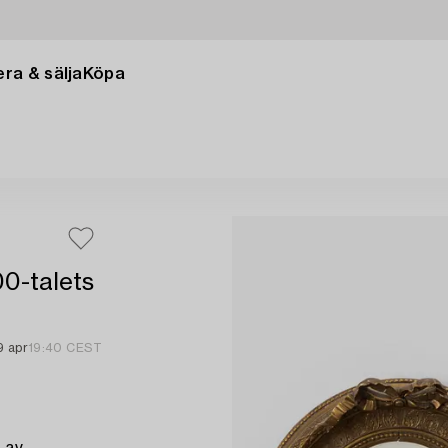
ra & sälja
Köpa
00-talets
9 apr
19:40 CEST