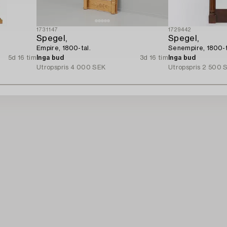
1731147
1729442
Spegel,
Spegel,
Empire, 1800-tal.
Senempire, 1800-ta
5d 16 tim
Inga bud
3d 16 tim
Inga bud
Utropspris
4 000 SEK
Utropspris
2 500 