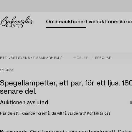
Onlineauktioner
Liveauktioner
Värde
ETT VÄSTSVENSKT SAMLARHEM
MÖBLER
SPEGLAR
1703333
Spegellampetter, ett par, för ett ljus, 18
senare del.
Auktionen avslutad
1
Har du ett liknande föremål du vill få värderat?
Kontakta oss