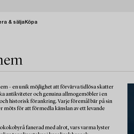
ra & sälja
Köpa
rhem
 – en unik möjlighet att förvärva tidlösa skatter
a antikviteter och genuina allmogemöbler i en
h historisk förankring. Varje föremål bär på sin
er möts för att förmedla känslan av ett levande
rokokobyrå fanerad med alrot, vars varma lyster