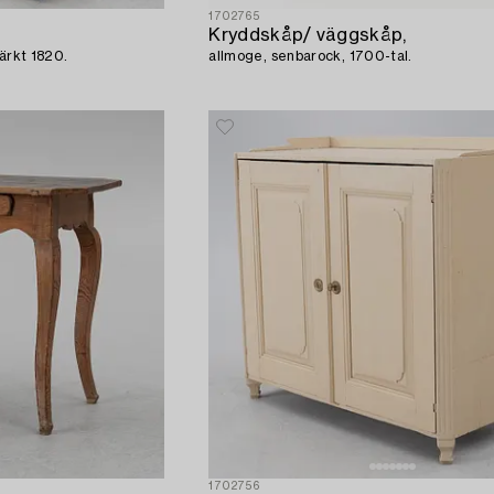
1702765
Kryddskåp/ väggskåp,
märkt 1820.
allmoge, senbarock, 1700-tal.
1702756