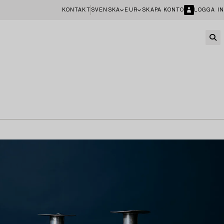
KONTAKT
SVENSKA
EUR
SKAPA KONTO
LOGGA IN