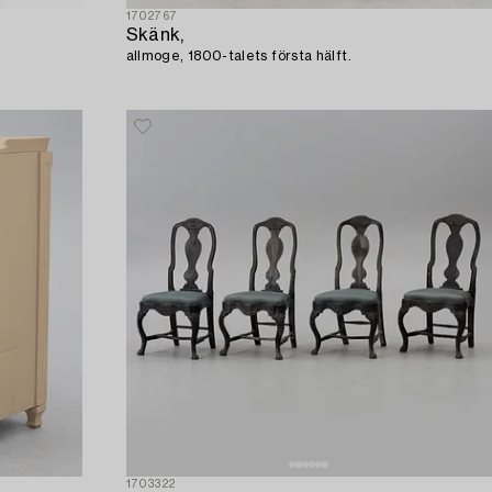
1702767
Skänk,
allmoge, 1800-talets första hälft.
1703322