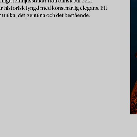
vanliga tennljusstakar i karolinsk barock,
 historisk tyngd med konstnärlig elegans. Ett
 unika, det genuina och det bestående.