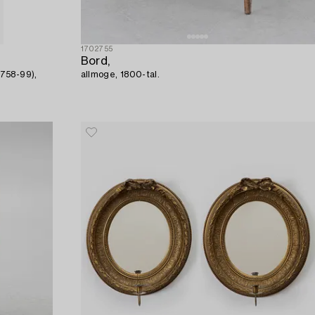
1702755
Bord,
1758-99),
allmoge, 1800-tal.