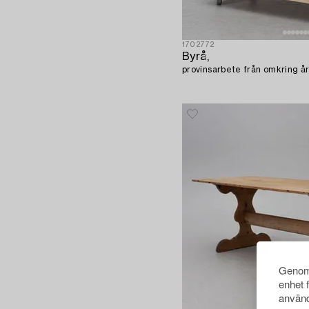
1702772
Byrå,
provinsarbete från omkring år
Genom 
enhet 
använd