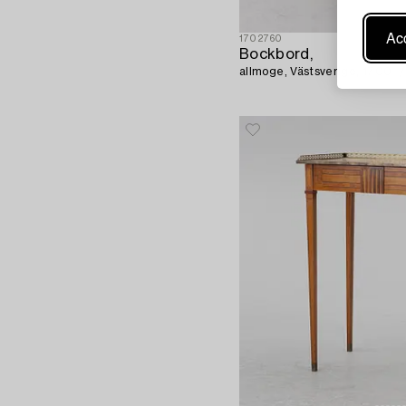
Acc
1702760
Bockbord,
allmoge, Västsverige, 1700- /