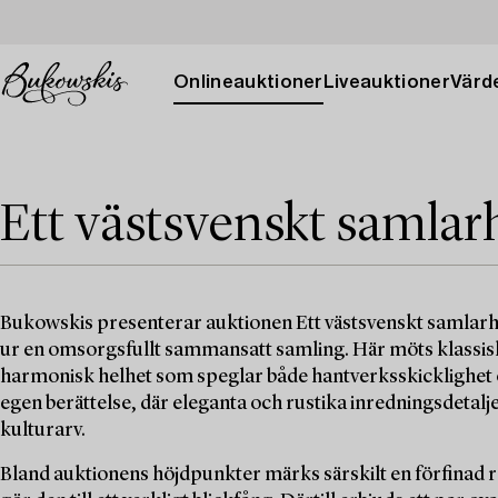
Onlineauktioner
Liveauktioner
Värde
Ett västsvenskt samla
Bukowskis presenterar auktionen Ett västsvenskt samlarhem
ur en omsorgsfullt sammansatt samling. Här möts klassisk
harmonisk helhet som speglar både hantverksskicklighet oc
egen berättelse, där eleganta och rustika inredningsdetalj
kulturarv.
Bland auktionens höjdpunkter märks särskilt en förfinad 