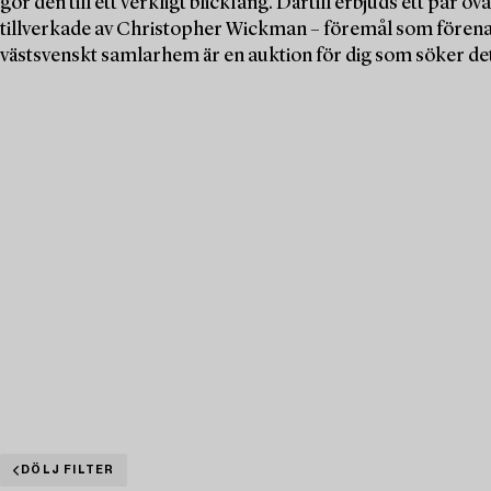
gör den till ett verkligt blickfång. Därtill erbjuds ett par o
tillverkade av Christopher Wickman – föremål som förenar
västsvenskt samlarhem är en auktion för dig som söker det
DÖLJ FILTER