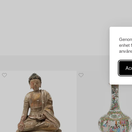
Genom 
enhet 
använd
Acc