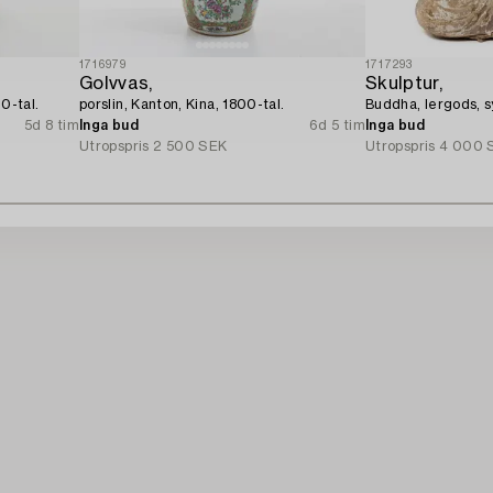
1716979
1717293
Golvvas,
Skulptur,
0-tal.
porslin, Kanton, Kina, 1800-tal.
Buddha, lergods, s
5d 8 tim
Inga bud
6d 5 tim
Inga bud
Utropspris
2 500 SEK
Utropspris
4 000 