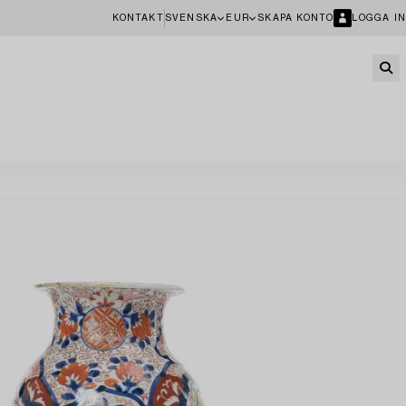
KONTAKT
SVENSKA
EUR
SKAPA KONTO
LOGGA IN