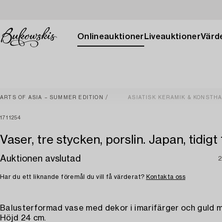
Onlineauktioner
Liveauktioner
Värde
ARTS OF ASIA – SUMMER EDITION
ASIATISK KERAMIK & KONSTH
1711254
Vaser, tre stycken, porslin. Japan, tidigt
Auktionen avslutad
2
Har du ett liknande föremål du vill få värderat?
Kontakta oss
Balusterformad vase med dekor i imarifärger och guld m
Höjd 24 cm.