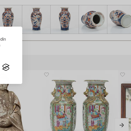
 din
s