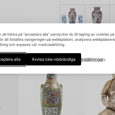
att klicka på "acceptera alla" samtycker du till lagring av cookies på
för att förbättra navigeringen på webbplatsen, analysera webbplatsen
ning och anpassa vår marknadsföring.
Andra har även tittat på
eptera alla
Avvisa icke-nödvändiga
Inställningar