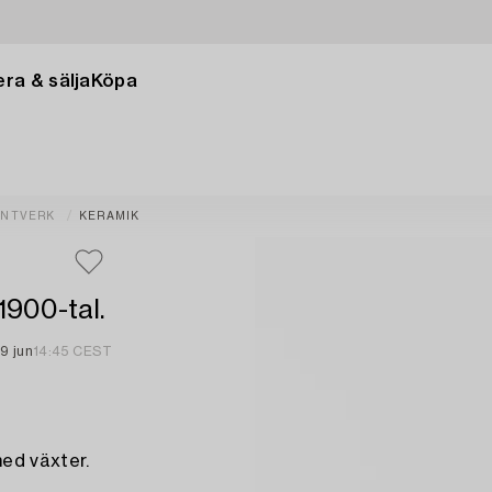
ra & sälja
Köpa
ANTVERK
KERAMIK
 1900-tal.
9 jun
14:45 CEST
ed växter.