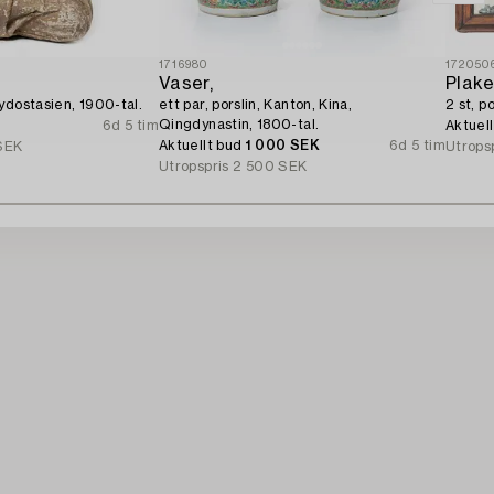
1716980
172050
Vaser,
Plake
ydostasien, 1900-tal.
ett par, porslin, Kanton, Kina,
2 st, p
Qingdynastin, 1800-tal.
6d 5 tim
Aktuel
Aktuellt bud
1 000 SEK
6d 5 tim
SEK
Utrops
Utropspris
2 500 SEK