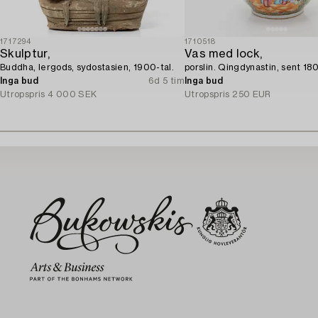
1717294
1710518
Skulptur,
Vas med lock,
Buddha, lergods, sydostasien, 1900-tal.
porslin. Qingdynastin, sent 180
Inga bud
6d 5 tim
Inga bud
Utropspris
4 000 SEK
Utropspris
250 EUR