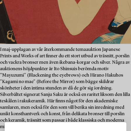
I maj-upplagan av vår återkommande temaauktion Japanese
Prints and Works of art finner du ett stort utbud av träsnitt, porslin
och vackra bronser men även ikebana-korgar och silver. Några av
auktionens höjdpunkter är Ito Shinsuis berömda motiv
”Mayuzumi" (Blackening the eyebrows) och Hirano Hakuhos
"Kagami no mae" (Before the Mirror) som bägge skildrar
skönheter i den intima stunden av då de gör sig iordning.
Silverbältet signerat Sanju Saku är också en raritet liksom den lilla
teskålen i rakukeramik. Här finns något för den akademiske
samlaren, men också för den som vill berika sin inredning med
unikt konsthantverk och konst, från delikata bronser till porslin
och keramik, träsnitt som passar i både klassiska och moderna
miljöer.