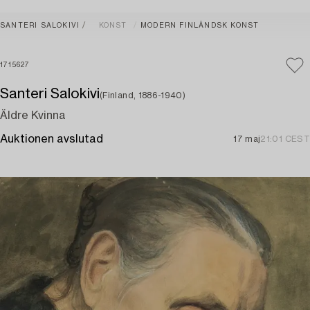
SANTERI SALOKIVI
KONST
MODERN FINLÄNDSK KONST
1715627
Santeri Salokivi
(Finland, 1886-1940)
Äldre Kvinna
Auktionen avslutad
17 maj
21:01 CEST