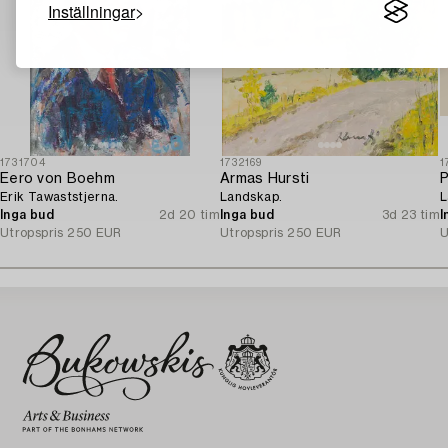
Inställningar
1731704
1732169
1
Eero von Boehm
Armas Hursti
P
Erik Tawaststjerna.
Landskap.
L
Inga bud
2d 20 tim
Inga bud
3d 23 tim
I
Utropspris
250 EUR
Utropspris
250 EUR
U