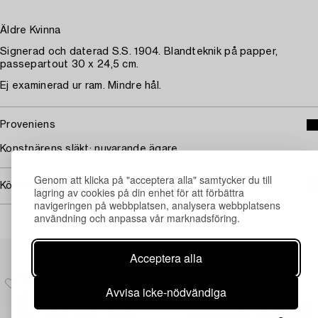
Äldre Kvinna
Signerad och daterad S.S. 1904. Blandteknik på papper,
passepartout 30 x 24,5 cm.
Ej examinerad ur ram. Mindre hål.
Proveniens
Konstnärens släkt; nuvarande ägare
Genom att klicka på "acceptera alla" samtycker du till
Köpinformation
lagring av cookies på din enhet för att förbättra
navigeringen på webbplatsen, analysera webbplatsens
användning och anpassa vår marknadsföring.
Andra har även tittat på
Acceptera alla
Avvisa icke-nödvändiga