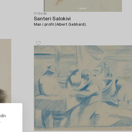
1715446
Santeri Salokivi
Man i profil (Albert Gebhard).
 din
s