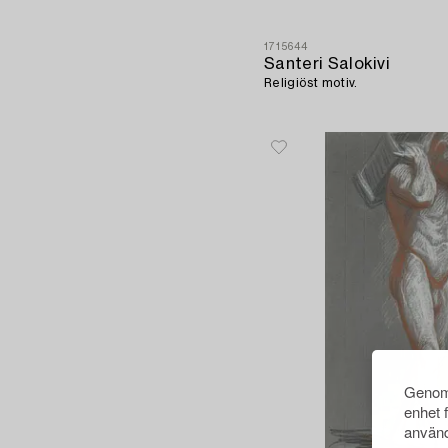
1715644
Santeri Salokivi
Religiöst motiv.
Genom 
enhet 
använd