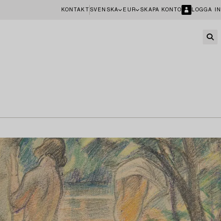
KONTAKT
SVENSKA
EUR
SKAPA KONTO
LOGGA IN