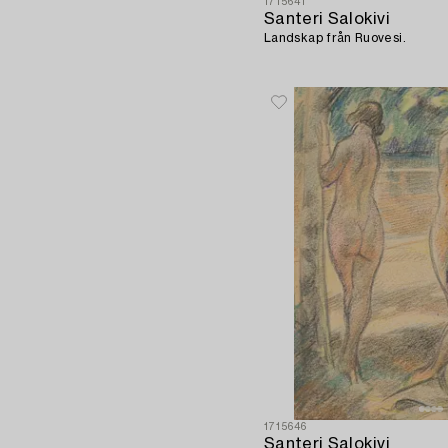
1715641
Santeri Salokivi
Landskap från Ruovesi.
1715646
Santeri Salokivi