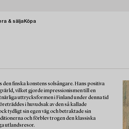
ra & sälja
Köpa
ts den finska konstens solsångare. Hans positiva
rgvärld, vilket gjorde impressionismen till en
närliga uttrycksformen i Finland under denna tid
öreträddes i huvudsak av den så kallade
ck tydligt sin egen väg och betraktade sin
aditionerna och förblev trogen den klassiska
a utlandsresor.