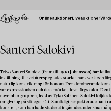
Onlineauktioner
Liveauktioner
Värde
Santeri Salokivi
Toivo Santeri Salokivi (fram till 1900 Johansson) har kalla
inställning till livet återspeglades starkt i hans verk och fä
naturlig konstriktning för honom. Den dominerande konst
var expressionism och dess mörka, dova färgskalor. Den f
novembergruppen, ledd av Tyko Sallinen. Salokivi följde do
omgivning på sitt eget sätt. Samtidigt respekterade han tr
konsten, som han hade studerat ingående under sina mång