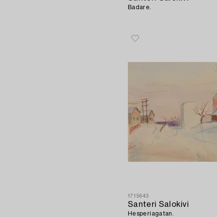
Badare.
1715643
Santeri Salokivi
Hesperiagatan.