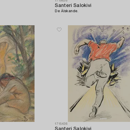
1715628
Santeri Salokivi
De Älskande.
1715436
Santeri Salokivi