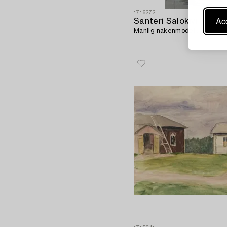
1716272
Acc
Santeri Salokivi
Manlig nakenmodell.