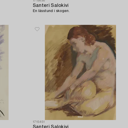
1715638
Santeri Salokivi
En lässtund i skogen.
1715451
Santeri Salokivi