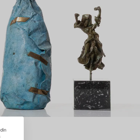
 din
s