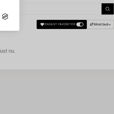
Minst bud
ENDAST FAVORITER
just nu.