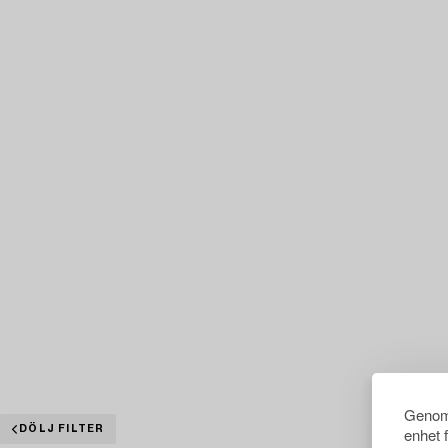
Genom 
DÖLJ FILTER
enhet 