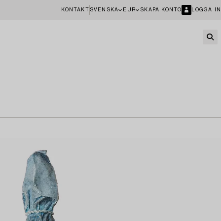
KONTAKT
SVENSKA
EUR
SKAPA KONTO
LOGGA IN