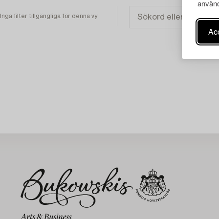
använd
Inga filter tillgängliga för denna vy
Acc