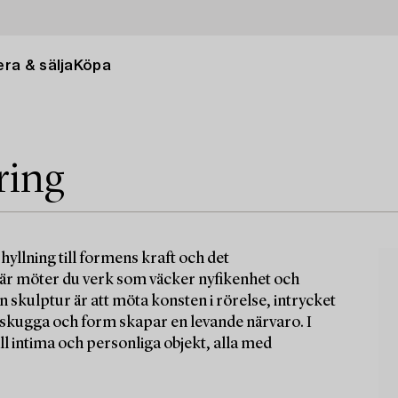
ra & sälja
Köpa
ring
yllning till formens kraft och det
 Här möter du verk som väcker nyfikenhet och
en skulptur är att möta konsten i rörelse, intrycket
, skugga och form skapar en levande närvaro. I
ll intima och personliga objekt, alla med