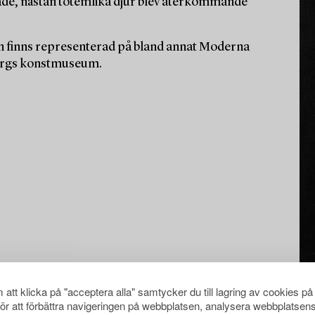
drade, nästan totemlika djur blev återkommande
och finns representerad på bland annat Moderna
orgs konstmuseum.
att klicka på "acceptera alla" samtycker du till lagring av cookies på
för att förbättra navigeringen på webbplatsen, analysera webbplatsen