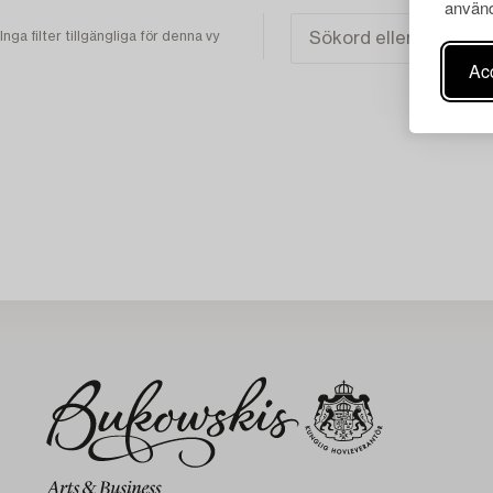
använd
Inga filter tillgängliga för denna vy
Acc