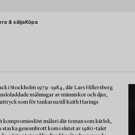
ra & sälja
Köpa
fack i Stockholm 1979–1984, där Lars Hillersberg
 känsloladdade målningar av människor och djur,
 uttryck som för tankarna till Keith Harings
 och kompromisslöst måleri där teman som kärlek,
starka genombrott kom i slutet av 1980-talet