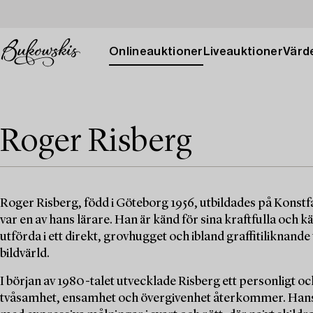
Onlineauktioner
Liveauktioner
Värde
Roger Risberg
Roger Risberg, född i Göteborg 1956, utbildades på Konst
var en av hans lärare. Han är känd för sina kraftfulla och
utförda i ett direkt, grovhugget och ibland graffitiliknande
bildvärld.
I början av 1980-talet utvecklade Risberg ett personligt
tvåsamhet, ensamhet och övergivenhet återkommer. Hans 