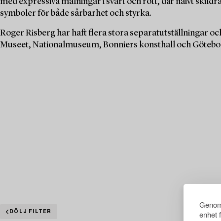
med expressiva målningar i svart och rött, där naivt skil
symboler för både sårbarhet och styrka.
Roger Risberg har haft flera stora separatutställningar 
Museet, Nationalmuseum, Bonniers konsthall och Göteb
Genom 
DÖLJ FILTER
enhet 