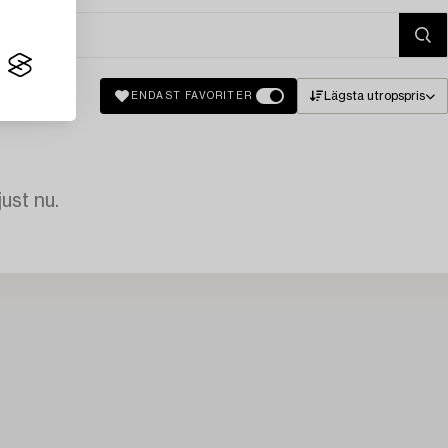
Lägsta utropspris
ENDAST FAVORITER
just nu.