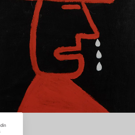
 din
s