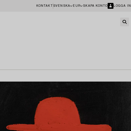
KONTAKT
SVENSKA
EUR
SKAPA KONTO
LOGGA IN