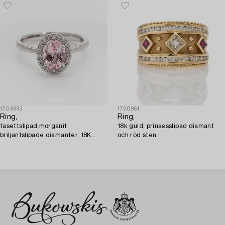
1706693
1720951
Ring,
Ring,
fasettslipad morganit,
18k guld, prinsesslipad diamant
briljantslipade diamanter, 18K
och röd sten.
vitguld.