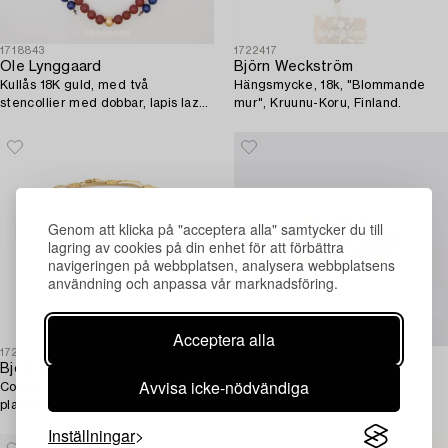
1718843
1722417
Ole Lynggaard
Björn Weckström
Kullås 18K guld, med två
Hängsmycke, 18k, "Blommande
stencollier med dobbar, lapis lazuli
mur", Kruunu-Koru, Finland.
och glas.
Genom att klicka på "acceptera alla" samtycker du till
lagring av cookies på din enhet för att förbättra
navigeringen på webbplatsen, analysera webbplatsens
användning och anpassa vår marknadsföring.
Acceptera alla
1720959
1722346
Björn Weckström
Ring,
Avvisa icke-nödvändiga
Collier, "Narda", 18K guld och
18k guld med briljantslipad
platina. Lapponia.
diamant.
Inställningar