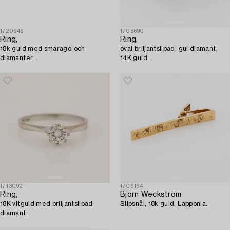
1720946
1706690
Ring,
Ring,
18k guld med smaragd och
oval briljantslipad, gul diamant,
diamanter.
14K guld.
1713092
1706164
Ring,
Björn Weckström
18K vitguld med briljantslipad
Slipsnål, 18k guld, Lapponia.
diamant.