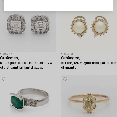
1706777
1709993
Örhängen,
Örhängen,
smaragdslipade diamanter 0,70
ett par, 18K vitguld med pärlor och
ct / st samt briljantslipade
diamanter.
diamanter, 18K vitguld.