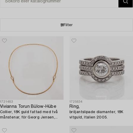
Filter
1721483
1725634
Vivianna Torun Bülow-Hübe
Ring,
Collier, 18K guld fattad med två
briljantslipade diamanter, 18K
månstenar, för Georg Jensen,
vitguld, Italien 2005.
Danmark.