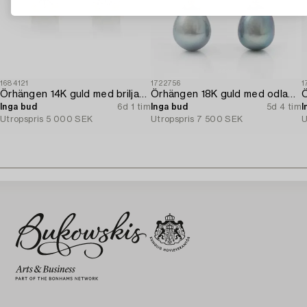
1684121
1722756
1
Örhängen 14K guld med briljantslipade diamanter.
Örhängen 18K guld med odlade sötvattenspärlor och briljantslipade diamanter.
Inga bud
6d 1 tim
Inga bud
5d 4 tim
I
Utropspris
5 000 SEK
Utropspris
7 500 SEK
U