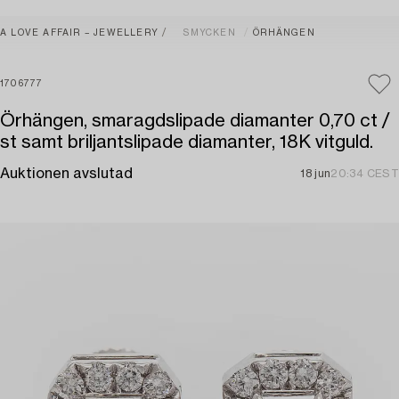
A LOVE AFFAIR – JEWELLERY
SMYCKEN
ÖRHÄNGEN
1706777
Örhängen, smaragdslipade diamanter 0,70 ct /
st samt briljantslipade diamanter, 18K vitguld.
Auktionen avslutad
18 jun
20:34 CEST