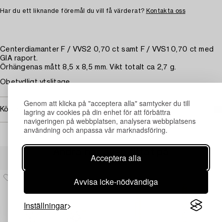
Har du ett liknande föremål du vill få värderat?
Kontakta oss
Centerdiamanter F / VVS2 0,70 ct samt F / VVS1 0,70 ct med
GIA raport.
Örhängenas mått 8,5 x 8,5 mm. Vikt totalt ca 2,7 g.
Obetydligt ytslitage.
Genom att klicka på "acceptera alla" samtycker du till
Köpinformation
lagring av cookies på din enhet för att förbättra
navigeringen på webbplatsen, analysera webbplatsens
användning och anpassa vår marknadsföring.
Andra har även tittat på
Acceptera alla
Avvisa icke-nödvändiga
Inställningar