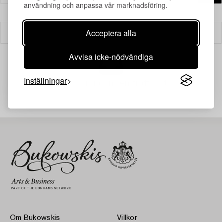
användning och anpassa vår marknadsföring.
Acceptera alla
Filter
Avvisa icke-nödvändiga
Inställningar
Din sökning gav ingen träff just nu.
Om Bukowskis
Villkor