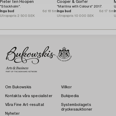
Pieter ten Hoopen
Cooper & Gorfer
M
"Stockholm".
"Marilina with Colours" 2017.
U
Inga bud
6d 18 tim
Inga bud
6d 17 tim
I
Utropspris
2 500 SEK
Utropspris
10 000 SEK
U
Om Bukowskis
Villkor
Kontakta våra specialister
Bukipedia
Våra Fine Art-resultat
Systembolagets
dryckesauktioner
Nyheter