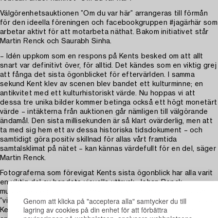
Välgörenhetsauktionen ”Om du var här” arrangeras till förmån
för den ideella föreningen och facebookgruppen #jagärhär som
arbetar aktivt för att motarbeta näthat. Bakom initiativet står
Martin Renck och Saurabh Sinha.
– Idén uppkom som en respons på Kents besked om att allt
snart var definitivt över, för alltid. Det kändes som en viktig grej
att fånga det sista ögonblicket för eftervärlden. I samma
sekund Kent klev av scenen blev bandet ett kulturminne; en
antikvitet med ett kulturhistoriskt värde. Nu hoppas vi att
dessa tre unika bilder kommer betinga också ett högt monetärt
värde – intäkterna från auktionen går nämligen till välgörande
ändamål. Den sista millisekunden är så klart ovärderlig, men att
ta med sig hem ett av dessa historiska tidsdokument – och
samtidigt göra positiv skillnad för allas vårt framtida
samtalsklimat på nätet – kan kännas värdefullt för en del, säger
Martin Renck.
Fotograferna som förevigat Kents sista ögonblick har alla varit
en viktig del av bandets visuella uttryck; Johan Renck,
musikvideoregissör och en av personerna bakom den episka
Genom att klicka på "acceptera alla" samtycker du till
”vita” spelningen på Stadion, Joanna Nordahl, regissören bakom
lagring av cookies på din enhet för att förbättra
Kents sista musikvideo och mycket av det filmmaterial som