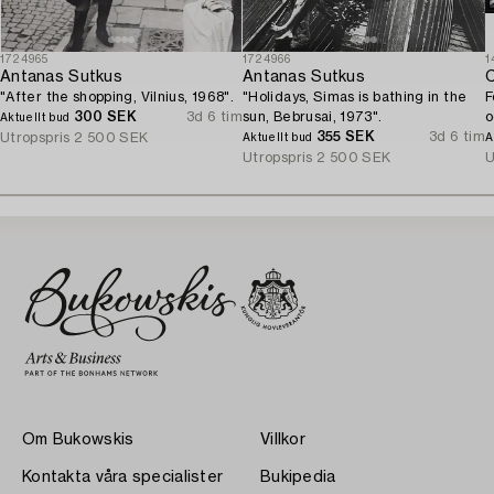
1724965
1724966
1
Antanas Sutkus
Antanas Sutkus
C
"After the shopping, Vilnius, 1968".
"Holidays, Simas is bathing in the
F
300 SEK
3d 6 tim
sun, Bebrusai, 1973".
o
Aktuellt bud
355 SEK
3d 6 tim
1
Utropspris
2 500 SEK
Aktuellt bud
A
Utropspris
2 500 SEK
U
Om Bukowskis
Villkor
Kontakta våra specialister
Bukipedia