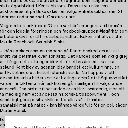
scen fanns också tre utvalda fotografer som fångade det allra
sista ögonblicket i Kents historia. Dessa tre unika verk
auktioneras ut på Bukowskis i en välgörenhetsauktion den 21
februari under namnet ”Om du var här”.
Välgörenhetsauktionen ”Om du var här” arrangeras till förmån
för den ideella föreningen och facebookgruppen #jagärhär som
arbetar aktivt för att motarbeta näthat. Bakom initiativet står
Martin Renck och Saurabh Sinha.
– Idén uppkom som en respons på Kents besked om att allt
snart var definitivt över, för alltid. Det kändes som en viktig grej
att fånga det sista ögonblicket för eftervärlden. I samma
sekund Kent klev av scenen blev bandet ett kulturminne; en
antikvitet med ett kulturhistoriskt värde. Nu hoppas vi att
dessa tre unika bilder kommer betinga också ett högt monetärt
värde – intäkterna från auktionen går nämligen till välgörande
ändamål. Den sista millisekunden är så klart ovärderlig, men att
ta med sig hem ett av dessa historiska tidsdokument – och
samtidigt göra positiv skillnad för allas vårt framtida
samtalsklimat på nätet – kan kännas värdefullt för en del, säger
Martin Renck.
Fotograferna som förevigat Kents sista ögonblick har alla varit
en viktig del av bandets visuella uttryck; Johan Renck,
Genom att klicka på "acceptera alla" samtycker du till