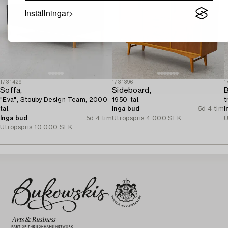
Inställningar
1731429
1731396
1
Soffa,
Sideboard,
B
"Eva", Stouby Design Team, 2000-
1950-tal.
t
tal.
Inga bud
5d 4 tim
I
Inga bud
5d 4 tim
Utropspris
4 000 SEK
U
Utropspris
10 000 SEK