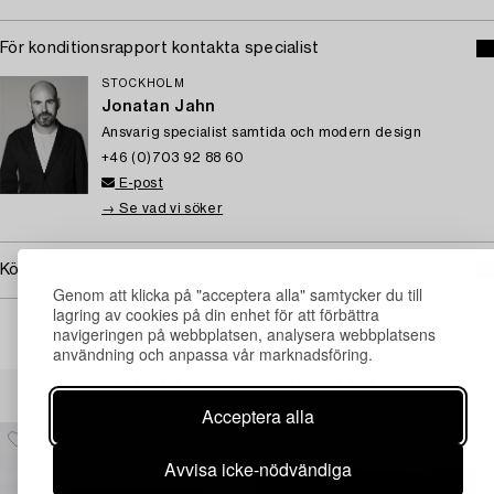
För konditionsrapport kontakta specialist
STOCKHOLM
Jonatan Jahn
Ansvarig specialist samtida och modern design
+46 (0)703 92 88 60
E-post
→ Se vad vi söker
Köpinformation
Genom att klicka på "acceptera alla" samtycker du till
lagring av cookies på din enhet för att förbättra
navigeringen på webbplatsen, analysera webbplatsens
användning och anpassa vår marknadsföring.
Andra har även tittat på
Acceptera alla
Avvisa icke-nödvändiga