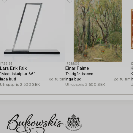
1729196
1728809
1
Lars Erik Falk
Einar Palme
K
"Modulskulptur 66".
Trädgårdsscen.
K
Inga bud
3d 13 tim
Inga bud
2d 16 tim
I
Utropspris
2 500 SEK
Utropspris
2 500 SEK
U