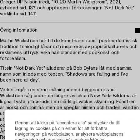
Greger Ulf Nilson (red), "10_20 Martin Wickström", 2021,
avbildad sid. 137 och upptagen i förteckningen "Not Dark Yet"
verklista sid. 147.
Övrig information
Martin Wickström hör till de konstnärer som i postmodernistisk
tradition frimodigt lånar och inspireras av populärkulturens och
reklamens uttryck, vilka han blandar med popkonst och
fotorealism.
Titeln "Not Dark Yet" alluderar på Bob Dylans låt med samma
namn som inleds med texten: ”Shadows are falling and I’ve
been here all day”.
Verket ingår i en serie målningar med byggnader som
Wickström såg under en längre vistelse i New York. Bilderna är
lugna, tysta, placerade i en märkligt vacker skymning. Fönstren
är mörka och tomma, men de speglar himlen och träden, världen
utanför. Fasaden blir en gräns, en gräns mellan insida och
utsida, nu och då, det som har varit och det som kommer, men
Genom att klicka på "acceptera alla" samtycker du till
också en gräns mellan betraktaren och konsten.
lagring av cookies på din enhet för att förbättra
År 2009 annonserade Martin Wickström, likt Carl Fredrik
navigeringen på webbplatsen, analysera webbplatsens
Reuterswärd på 60-talet, att han tog semester. År 2012 var
användning och anpassa vår marknadsföring.