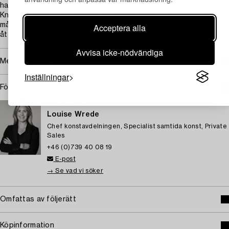
han tillbaka med utställningen Not Dark Yet på Angelika
Knäpper Galleri. Där ställde han bland annat ut sju serier av
målningar, där ibland auktionens målning, med spridda motiv som
Acceptera alla
återspeglade strofer från Dylans ”Not Dark Yet”.
Avvisa icke-nödvändiga
Mer om Martin Wickström
Inställningar
För konditionsrapport kontakta specialist
STOCKHOLM
Louise Wrede
Chef konstavdelningen, Specialist samtida konst, Private
Sales
+46 (0)739 40 08 19
E-post
→ Se vad vi söker
Omfattas av följerätt
Köpinformation