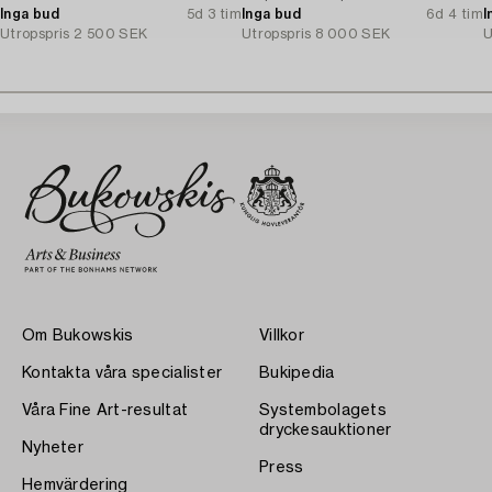
Inga bud
5d 3 tim
Inga bud
6d 4 tim
I
Utropspris
2 500 SEK
Utropspris
8 000 SEK
U
Om Bukowskis
Villkor
Kontakta våra specialister
Bukipedia
Våra Fine Art-resultat
Systembolagets
dryckesauktioner
Nyheter
Press
Hemvärdering