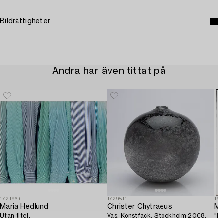
Bildrättigheter
Andra har även tittat på
1721969
1729511
1
Maria Hedlund
Christer Chytraeus
M
Utan titel.
Vas, Konstfack, Stockholm 2008.
"