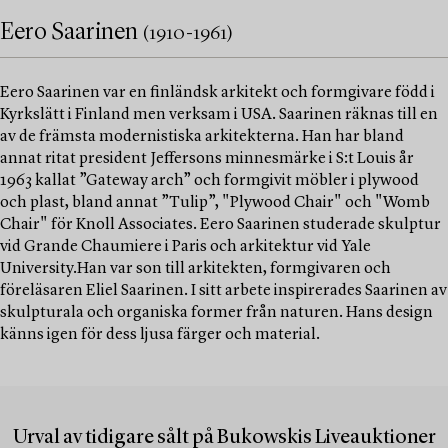
Eero Saarinen
(1910-1961)
Eero Saarinen var en finländsk arkitekt och formgivare född i
Kyrkslätt i Finland men verksam i USA. Saarinen räknas till en
av de främsta modernistiska arkitekterna. Han har bland
annat ritat president Jeffersons minnesmärke i S:t Louis år
1963 kallat ”Gateway arch” och formgivit möbler i plywood
och plast, bland annat ”Tulip”, "Plywood Chair" och "Womb
Chair" för Knoll Associates. Eero Saarinen studerade skulptur
vid Grande Chaumiere i Paris och arkitektur vid Yale
University.Han var son till arkitekten, formgivaren och
föreläsaren Eliel Saarinen. I sitt arbete inspirerades Saarinen av
skulpturala och organiska former från naturen. Hans design
känns igen för dess ljusa färger och material.
Urval av tidigare sålt på Bukowskis Liveauktioner