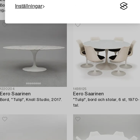
Inställningar
Bord, "Tulip", Knoll International,
Stolar, 3+3 st, "Tulip" för Knoll
1900-talets andra hälft.
2019.
1220204
1498125
Eero Saarinen
Eero Saarinen
Bord, "Tulip", Knoll Studio, 2017.
"Tulip", bord och stolar, 6 st, 1970-
tal.