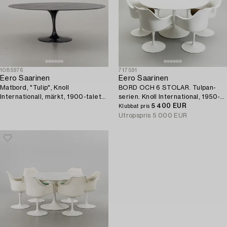
1085976
717591
Eero Saarinen
Eero Saarinen
Matbord, "Tulip", Knoll
BORD OCH 6 STOLAR. Tulpan-
Internationall, märkt, 1900-talets
serien. Knoll International, 1950-
senare hälft.
tal.
5 400 EUR
Klubbat pris
Utropspris
5 000 EUR