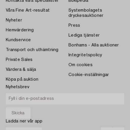
Kontakta våra specialister
Bukipedia
Våra Fine Art-resultat
Systembolagets
dryckesauktioner
Nyheter
Press
Hemvärdering
Lediga tjänster
Kundservice
Bonhams - Alla auktioner
Transport och uthämtning
Integritetspolicy
Private Sales
Om cookies
Värdera & sälja
Cookie-inställningar
Köpa på auktion
Nyhetsbrev
Ladda ner vår app