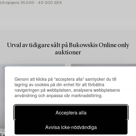
Utropspris
35 000 - 40 000 SEK
Urval av tidigare sålt på Bukowskis Online only
auktioner
Genom att klicka på "acceptera alla" samtycker du till
lagring av cookies på din enhet för att förbättra
navigeringen på webbplatsen, analysera webbplatsens
användning och anpassa vår marknadsföring.
Acceptera alla
Avvisa icke-nödvändiga
1209175
1569264
Eero Saarinen
Eero Saarinen