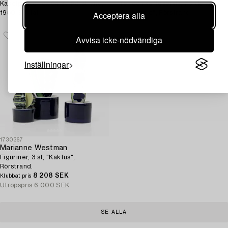
Kakelplattor, ca 64 st, Rörstrand,
Te- och kaffeservis, 70 delar,
Acceptera alla
1950-60-tal.
"Mon Amie", Rörstrand.
Avvisa icke-nödvändiga
Inställningar
1730367
Marianne Westman
Figuriner, 3 st, "Kaktus",
Rörstrand.
8 208 SEK
Klubbat pris
Utropspris
6 000 SEK
SE ALLA