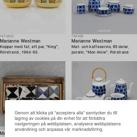
1475823
756496
Marianne Westman
Marianne Westman
Koppar med fat, ett par, "King",
Mat- och kaffeservis, 83 delar,
Rörstrand., 1964-65.
porslin, "Mon Amie", Rörstrand.
Genom att klicka på "acceptera alla" samtycker du till
lagring av cookies på din enhet för att förbättra
navigeringen på webbplatsen, analysera webbplatsens
användning och anpassa vår marknadsföring.
1234691
829997
Marianne Westman
Marianne Westman