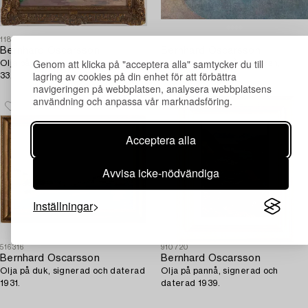
1186021
1704493
Bernhard Oscarsson
Bernhard Oscarsson
Genom att klicka på "acceptera alla" samtycker du till
Olja på duk signerad och daterad
Skymningsbild från Slussen,
lagring av cookies på din enhet för att förbättra
33.
Stockholm.
navigeringen på webbplatsen, analysera webbplatsens
användning och anpassa vår marknadsföring.
Acceptera alla
Avvisa icke-nödvändiga
Inställningar
516316
910720
Bernhard Oscarsson
Bernhard Oscarsson
Olja på duk, signerad och daterad
Olja på pannå, signerad och
1931.
daterad 1939.