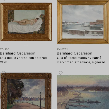
674120
1018762
Bernhard Oscarsson
Bernhard Oscarsson
Olja duk, signerad och daterad
Olja på fasad mahogny-pannå
1928.
märkt med ett ankare, signerad
Oscarsson och daterad 1928.