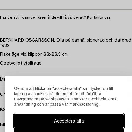
Har du ett liknande föremål du vill få värderat?
Kontakta oss
BERNHARD OSCARSSON, Olja på pannå, signerad och daterad
1939
Fiskeläge vid klippor. 33x23,5 cm.
Obetydligt ytslitage.
Mer om Bernhard Oscarsson
Genom att klicka på "acceptera alla" samtycker du till
lagring av cookies på din enhet för att förbättra
Omfattas av följerätt
navigeringen på webbplatsen, analysera webbplatsens
användning och anpassa vår marknadsföring.
Köpinformation
Acceptera alla
Bildrättigheter