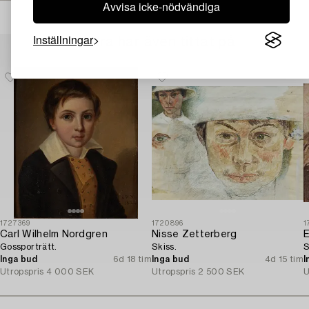
Avvisa icke-nödvändiga
Inställningar
Andra har även tittat på
1727369
1720896
1
Carl Wilhelm Nordgren
Nisse Zetterberg
E
Gossporträtt.
Skiss.
S
Inga bud
6d 18 tim
Inga bud
4d 15 tim
I
Utropspris
4 000 SEK
Utropspris
2 500 SEK
U