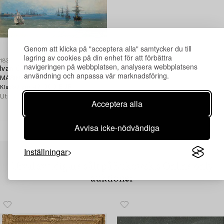
Genom att klicka på "acceptera alla" samtycker du till
lagring av cookies på din enhet för att förbättra
183
navigeringen på webbplatsen, analysera webbplatsens
Ivan Constantinovich Aivazovsky
användning och anpassa vår marknadsföring.
MARINMOTIV.
47 000 EUR
Klubbat pris
Utropspris
18 000 - 22 000 EUR
Acceptera alla
Avvisa icke-nödvändiga
Inställningar
Urval av tidigare sålt på Bukowskis Online only
auktioner