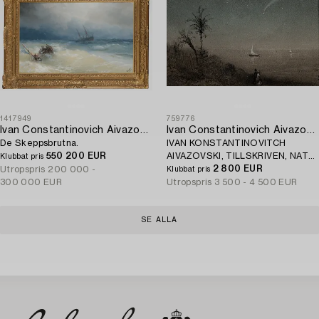
1417949
759776
Ivan Constantinovich Aivazovsky
Ivan Constantinovich Aivazovsky
De Skeppsbrutna.
IVAN KONSTANTINOVITCH
550 200 EUR
AIVAZOVSKI, TILLSKRIVEN, NATT
Klubbat pris
VID KUSTEN.
2 800 EUR
Utropspris
200 000 -
Klubbat pris
300 000 EUR
Utropspris
3 500 - 4 500 EUR
SE ALLA