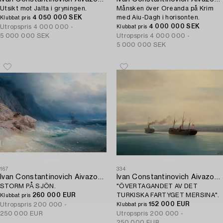
Utsikt mot Jalta i gryningen.
Månsken över Oreanda på Krim
4 050 000 SEK
med Aiu-Dagh i horisonten.
Klubbat pris
4 000 000 SEK
Utropspris
4 000 000 -
Klubbat pris
5 000 000 SEK
Utropspris
4 000 000 -
5 000 000 SEK
167
334
Ivan Constantinovich Aivazovsky
Ivan Constantinovich Aivazovsky
STORM PÅ SJÖN.
"ÖVERTAGANDET AV DET
260 000 EUR
TURKISKA FARTYGET MERSINA".
Klubbat pris
152 000 EUR
Utropspris
200 000 -
Klubbat pris
250 000 EUR
Utropspris
200 000 -
250 000 EUR