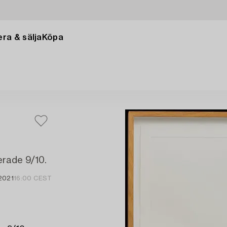
ra & sälja
Köpa
erade 9/10.
2021
16:00 CEST