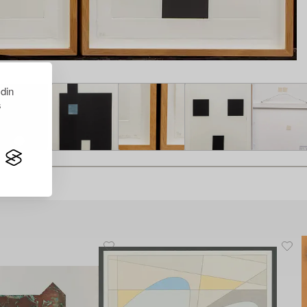
 din
s