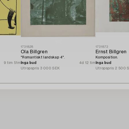
1731828
1731872
Ola Billgren
Ernst Billgren
"Romantiskt landskap 4".
Komposition.
9 tim 51m
Inga bud
4d 12 tim
Inga bud
Utropspris
3 000 SEK
Utropspris
2 500 