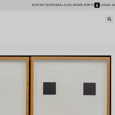
KONTAKT
SVENSKA
EUR
SKAPA KONTO
LOGGA IN