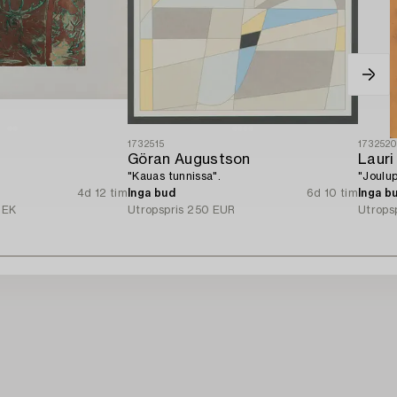
1732515
173252
Göran Augustson
Lauri
"Kauas tunnissa".
"Joulu
4d 12 tim
Inga bud
6d 10 tim
Inga b
SEK
Utropspris
250 EUR
Utrops