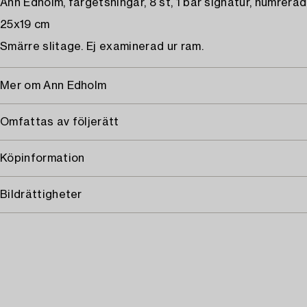
Ann Edholm, färgetsningar, 8 st, 1 bär signatur, numrerad
25x19 cm
Smärre slitage. Ej examinerad ur ram.
Mer om Ann Edholm
Omfattas av följerätt
Köpinformation
Bildrättigheter