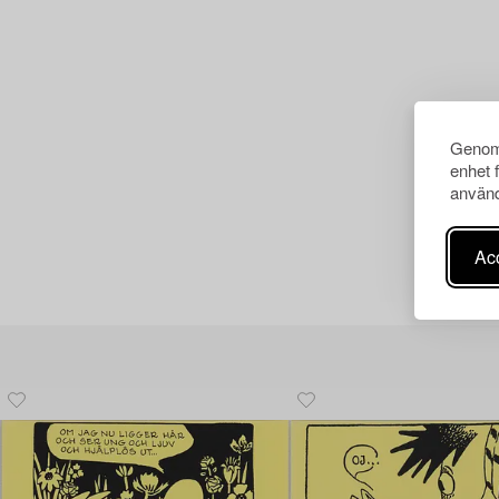
Genom 
enhet 
använd
Acc