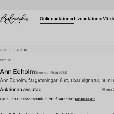
Onlineauktioner
Liveauktioner
Värde
KONST
GRAFIK
1337180
Ann Edholm
(Sverige, Född 1953)
Ann Edholm, färgetsningar, 8 st, 1 bär signatur, numr
Auktionen avslutad
16 aug 
Har du ett liknande föremål du vill få värderat?
Kontakta oss