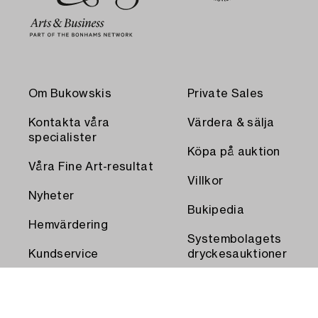
Om Bukowskis
Private Sales
Kontakta våra
Värdera & sälja
specialister
Köpa på auktion
Våra Fine Art-resultat
Villkor
Nyheter
Bukipedia
Hemvärdering
Systembolagets
Kundservice
dryckesauktioner
Transport och
Press
uthämtning