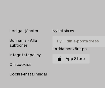
Lediga tjänster
Nyhetsbrev
Bonhams - Alla
auktioner
Ladda ner vår app
Integritetspolicy
App Store
Om cookies
Cookie-inställningar