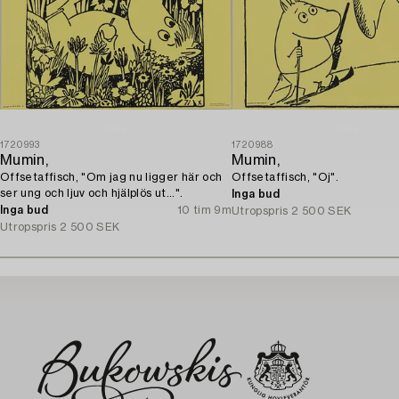
1720993
1720988
Mumin,
Mumin,
Offsetaffisch, "Om jag nu ligger här och
Offsetaffisch, "Oj".
ser ung och ljuv och hjälplös ut...".
Inga bud
Inga bud
10 tim 9m
Utropspris
2 500 SEK
Utropspris
2 500 SEK