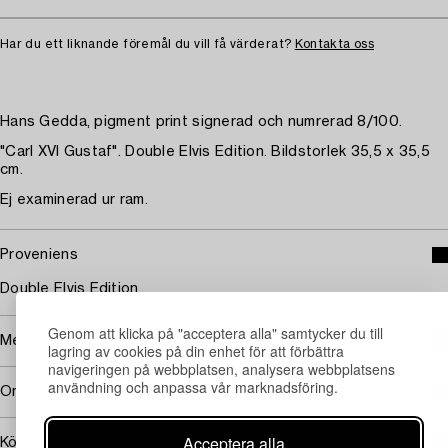
Har du ett liknande föremål du vill få värderat?
Kontakta oss
Hans Gedda, pigment print signerad och numrerad 8/100.
"Carl XVI Gustaf". Double Elvis Edition. Bildstorlek 35,5 x 35,5
cm.
Ej examinerad ur ram.
Proveniens
Double Elvis Edition
Genom att klicka på "acceptera alla" samtycker du till
Mer om Hans Gedda
lagring av cookies på din enhet för att förbättra
navigeringen på webbplatsen, analysera webbplatsens
användning och anpassa vår marknadsföring.
Omfattas av följerätt
Acceptera alla
Köpinformation