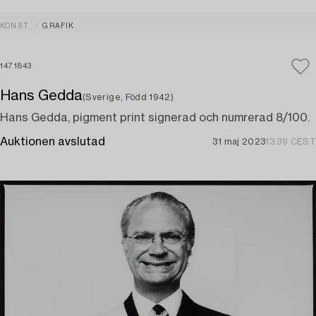
KONST
GRAFIK
1471843
Hans Gedda
(Sverige, Född 1942)
Hans Gedda, pigment print signerad och numrerad 8/100.
Auktionen avslutad
31 maj 2023
13:39 CEST