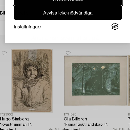
Avvisa icke-nödvändiga
Bildrättigheter
Inställningar
Andra har även tittat på
1729902
1731828
1
Hugo Simberg
Ola Billgren
P
"Kvastgumman II".
"Romantiskt landskap 4".
T
Inga bud
4d 6 tim
Inga bud
2d 7 tim
I