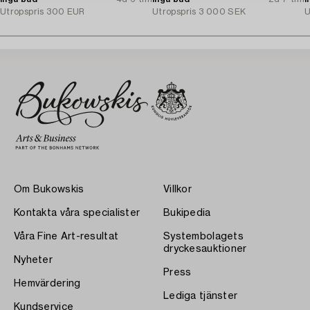
Utropspris
300 EUR
Utropspris
3 000 SEK
U
Om Bukowskis
Villkor
Kontakta våra specialister
Bukipedia
Våra Fine Art-resultat
Systembolagets
dryckesauktioner
Nyheter
Press
Hemvärdering
Lediga tjänster
Kundservice