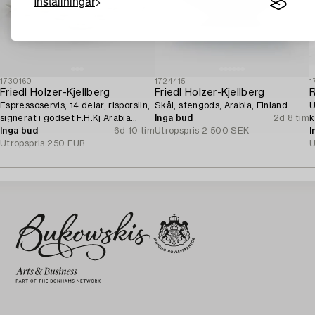
Inställningar
1730160
1724415
1
Friedl Holzer-Kjellberg
Friedl Holzer-Kjellberg
R
Espressoservis, 14 delar, risporslin,
Skål, stengods, Arabia, Finland.
U
signerat i godset F.H.Kj Arabia
Inga bud
2d 8 tim
k
Finland.
Inga bud
6d 10 tim
Utropspris
2 500 SEK
I
Utropspris
250 EUR
U