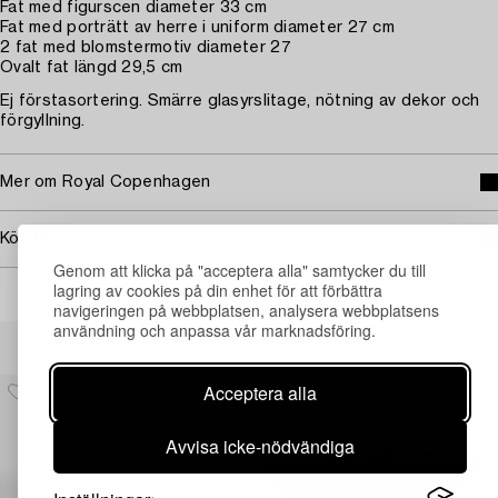
Fat med figurscen diameter 33 cm
Fat med porträtt av herre i uniform diameter 27 cm
2 fat med blomstermotiv diameter 27
Ovalt fat längd 29,5 cm
Ej förstasortering. Smärre glasyrslitage, nötning av dekor och
förgyllning.
Mer om Royal Copenhagen
Köpinformation
Genom att klicka på "acceptera alla" samtycker du till
lagring av cookies på din enhet för att förbättra
navigeringen på webbplatsen, analysera webbplatsens
användning och anpassa vår marknadsföring.
Andra har även tittat på
Acceptera alla
Avvisa icke-nödvändiga