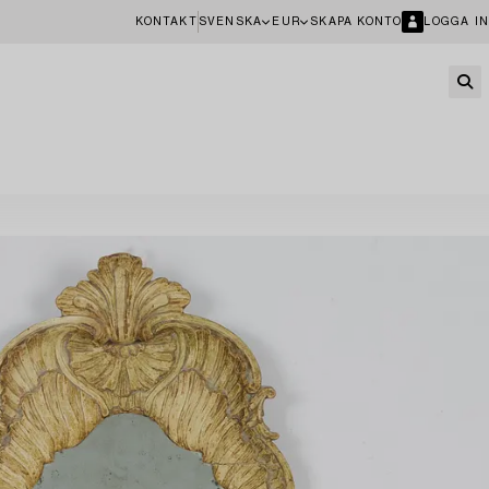
KONTAKT
SVENSKA
EUR
SKAPA KONTO
LOGGA IN