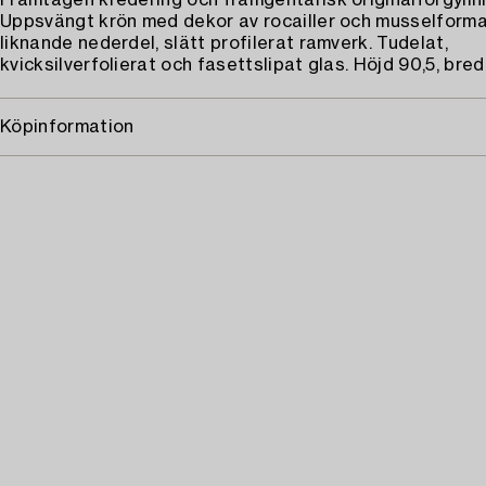
Framtagen kredering och framgentarisk originalförgyllni
Uppsvängt krön med dekor av rocailler och musselforma
liknande nederdel, slätt profilerat ramverk. Tudelat,
kvicksilverfolierat och fasettslipat glas. Höjd 90,5, bre
Köpinformation