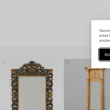
Genom 
enhet 
använd
Acc