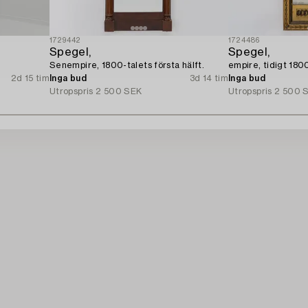
1729442
1724486
Spegel,
Spegel,
Senempire, 1800-talets första hälft.
empire, tidigt 1800
2d 15 tim
Inga bud
3d 14 tim
Inga bud
Utropspris
2 500 SEK
Utropspris
2 500 