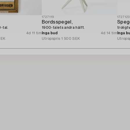
1727119
1727123
Bordsspegel,
Spege
-tal.
1900-talets andra hälft.
troligt
4d 11 tim
Inga bud
4d 14 tim
Inga b
SEK
Utropspris
1 500 SEK
Utrops