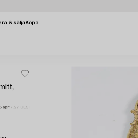
ra & sälja
Köpa
itt,
5 apr
17:27 CEST