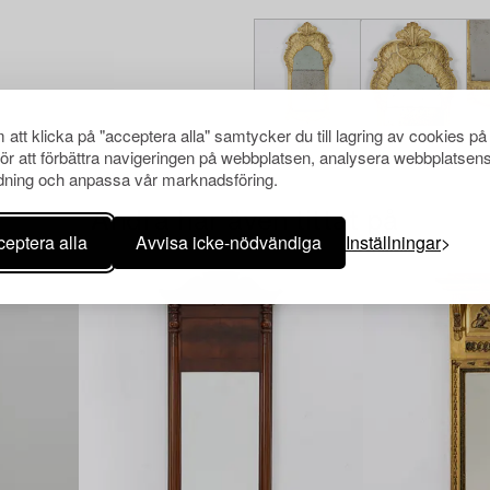
att klicka på "acceptera alla" samtycker du till lagring av cookies på
för att förbättra navigeringen på webbplatsen, analysera webbplatsen
ning och anpassa vår marknadsföring.
Andra har även tittat på
eptera alla
Avvisa icke-nödvändiga
Inställningar