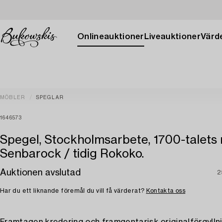
Onlineauktioner
Liveauktioner
Värde
MÖBLER
SPEGLAR
1646573
Spegel, Stockholmsarbete, 1700-talets m
Senbarock / tidig Rokoko.
Auktionen avslutad
2
Har du ett liknande föremål du vill få värderat?
Kontakta oss