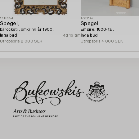
1716254
1731147
Spegel,
Spegel,
barockstil, omkring år 1900.
Empire, 1800-tal.
Inga bud
4d 16 tim
Inga bud
Utropspris
2 000 SEK
Utropspris
4 000 SEK