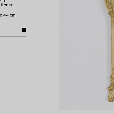
ng.
tioner,
dd 44 cm.