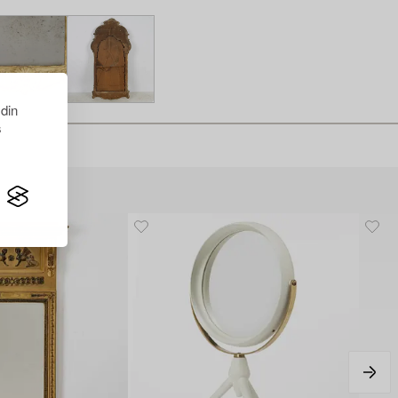
 din
s