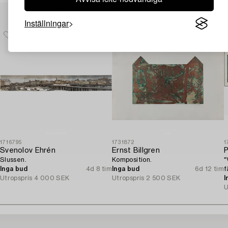
Andra har även tittat på
Inställningar
1716795
1731872
1
Svenolov Ehrén
Ernst Billgren
P
Slussen.
Komposition.
"
Inga bud
4d 8 tim
Inga bud
6d 12 tim
f
Utropspris
4 000 SEK
Utropspris
2 500 SEK
I
U