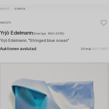
KONST
GRAFIK
1660379
Yrjö Edelmann
(Sverige, 1941-2016)
Yrjö Edelmann, "Stringed blue ocean"
Auktionen avslutad
25 maj
14:07 CEST