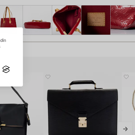
 din
s