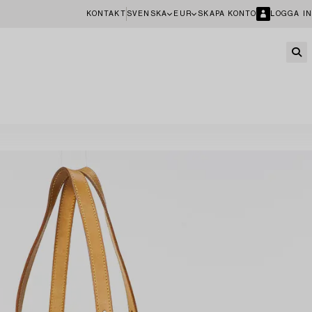
KONTAKT
SVENSKA
EUR
SKAPA KONTO
LOGGA IN