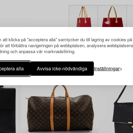
att klicka på "acceptera alla" samtycker du till lagring av cookies på
för att förbättra navigeringen på webbplatsen, analysera webbplatsen
ning och anpassa vår marknadsföring.
Andra har även tittat på
eptera alla
Avvisa icke-nödvändiga
Inställningar