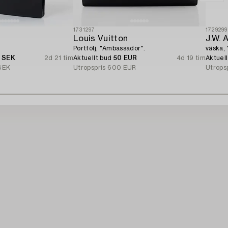
1731297
1729299
Louis Vuitton
J.W. 
Portfölj, "Ambassador".
väska, 
0 SEK
2d 21 tim
Aktuellt bud
50 EUR
4d 19 tim
Aktuel
SEK
Utropspris
600 EUR
Utrops