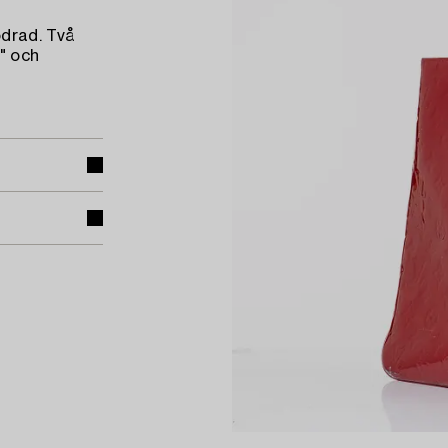
odrad. Två
" och