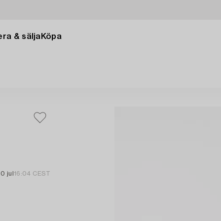
ra & sälja
Köpa
0 jul
16:04 CEST