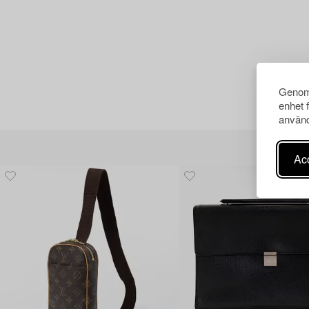
Genom 
enhet 
använd
Acc