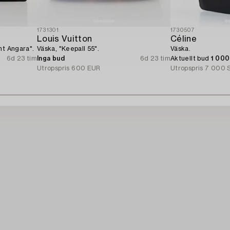
1731301
1730507
Louis Vuitton
Céline
nt Angara".
Väska, "Keepall 55".
Väska.
6d 23 tim
Inga bud
6d 23 tim
Aktuellt bud
1 00
Utropspris
600 EUR
Utropspris
7 000 