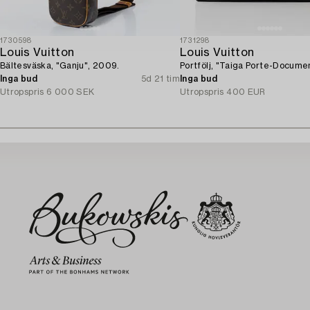
1730598
1731298
Louis Vuitton
Louis Vuitton
Bältesväska, "Ganju", 2009.
Portfölj, "Taiga Porte-Docume
Inga bud
5d 21 tim
Inga bud
Utropspris
6 000 SEK
Utropspris
400 EUR