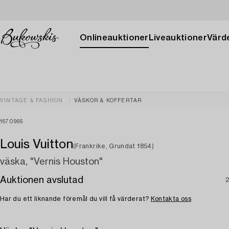
Onlineauktioner
Liveauktioner
Värde
VINTAGE & FASHION
VÄSKOR & KOFFERTAR
1670966
Louis Vuitton
(Frankrike, Grundat 1854)
väska, "Vernis Houston"
Auktionen avslutad
2
Har du ett liknande föremål du vill få värderat?
Kontakta oss