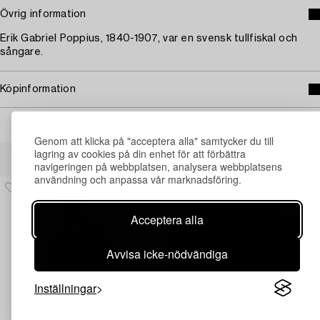
Övrig information
Erik Gabriel Poppius, 1840-1907, var en svensk tullfiskal och
sångare.
Köpinformation
Genom att klicka på "acceptera alla" samtycker du till
Andra har även tittat på
lagring av cookies på din enhet för att förbättra
navigeringen på webbplatsen, analysera webbplatsens
användning och anpassa vår marknadsföring.
Acceptera alla
Avvisa icke-nödvändiga
Inställningar