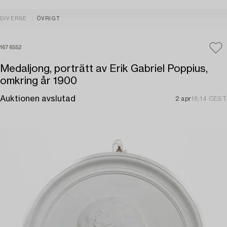
DIVERSE
ÖVRIGT
1676552
Medaljong, porträtt av Erik Gabriel Poppius,
omkring år 1900
Auktionen avslutad
2 apr
16:14 CEST