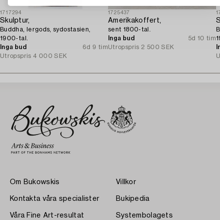
1717294
1725437
1
Skulptur,
Amerikakoffert,
S
Buddha, lergods, sydostasien,
sent 1800-tal.
B
1900-tal.
Inga bud
5d 10 tim
1
Inga bud
6d 9 tim
Utropspris
2 500 SEK
I
Utropspris
4 000 SEK
U
Om Bukowskis
Villkor
Kontakta våra specialister
Bukipedia
Våra Fine Art-resultat
Systembolagets