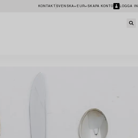
KONTAKT
SVENSKA
EUR
SKAPA KONTO
LOGGA IN