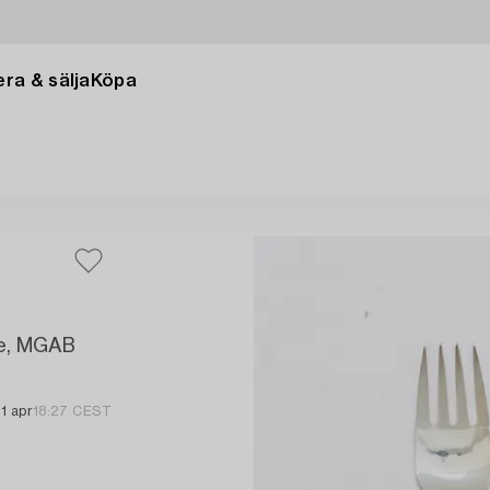
ra & sälja
Köpa
ure, MGAB
1 apr
18:27 CEST