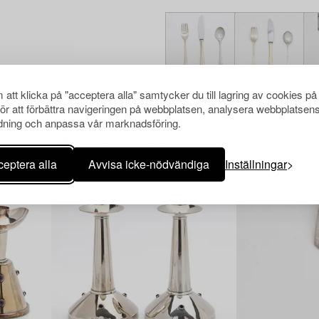
att klicka på "acceptera alla" samtycker du till lagring av cookies på
för att förbättra navigeringen på webbplatsen, analysera webbplatsen
ning och anpassa vår marknadsföring.
Andra har även tittat på
eptera alla
Avvisa icke-nödvändiga
Inställningar