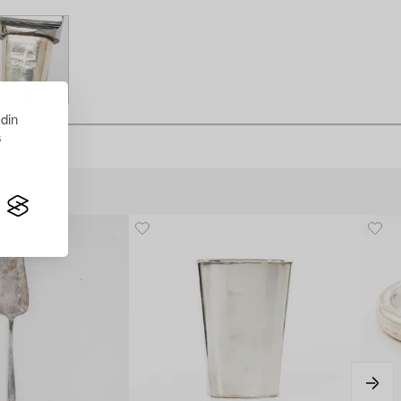
 din
s