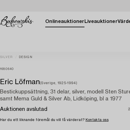
Onlineauktioner
Liveauktioner
Värde
SILVER
DESIGN
1680640
Eric Löfman
(Sverige, 1925-1994)
Bestickuppsättning, 31 delar, silver, modell Sten St
samt Mema Guld & Silver Ab, Lidköping, bl a 1977
Auktionen avslutad
2
Har du ett liknande föremål du vill få värderat?
Kontakta oss