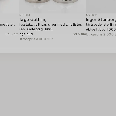
1731604
1726658
Tage Göthlin,
Inger Stenberg
ametister,
ljusstakar, ett par, silver med ametister,
tårtspade, sterling
Tesi, Göteborg, 1965.
Aktuellt bud
1 00
6d 5 tim
Inga bud
6d 5 tim
Utropspris
2 000 
Utropspris
3 000 SEK