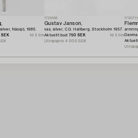
1729168
173071
,
Gustav Janson,
Flemm
silver, Nässjö, 1985.
vas, silver, C.G. Hallberg, Stockholm 1957.
armring
Danma
0 SEK
1d 5 tim
Aktuellt bud
750 SEK
1d 5 tim
Aktuel
SEK
Utropspris
4 000 SEK
Utrops