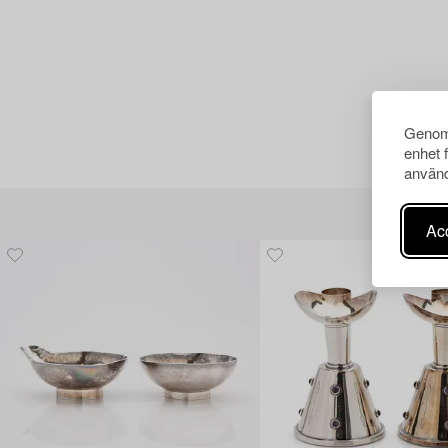
Genom 
enhet 
använd
Acc