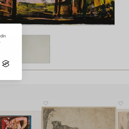
 din
s