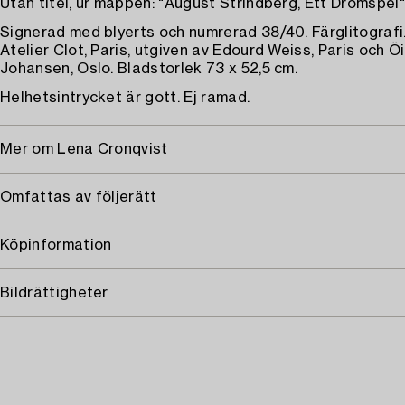
Utan titel, ur mappen: "August Strindberg, Ett Drömspel"
Signerad med blyerts och numrerad 38/40. Färglitografi.
Atelier Clot, Paris, utgiven av Edourd Weiss, Paris och Ö
Johansen, Oslo. Bladstorlek 73 x 52,5 cm.
Helhetsintrycket är gott. Ej ramad.
Mer om Lena Cronqvist
Omfattas av följerätt
Köpinformation
Bildrättigheter