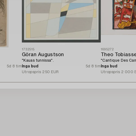
1732515
1695272
Göran Augustson
Theo Tobiass
"Kauas tunnissa".
"Cantique Des Cant
5d 8 tim
Inga bud
5d 8 tim
Inga bud
Utropspris
250 EUR
Utropspris
2 000 