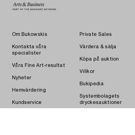
Om Bukowskis
Private Sales
Kontakta våra
Värdera & sälja
specialister
Köpa på auktion
Våra Fine Art-resultat
Villkor
Nyheter
Bukipedia
Hemvärdering
Systembolagets
Kundservice
dryckesauktioner
Transport och
Press
uthämtning