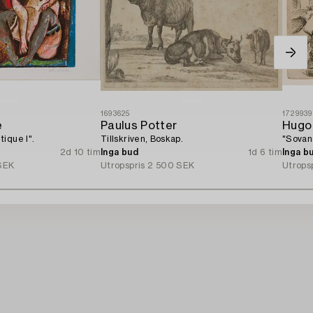
1693625
1729939
e
Paulus Potter
Hugo
ique I".
Tillskriven, Boskap.
"Sovan
2d 10 tim
Inga bud
1d 6 tim
Inga b
SEK
Utropspris
2 500 SEK
Utrops