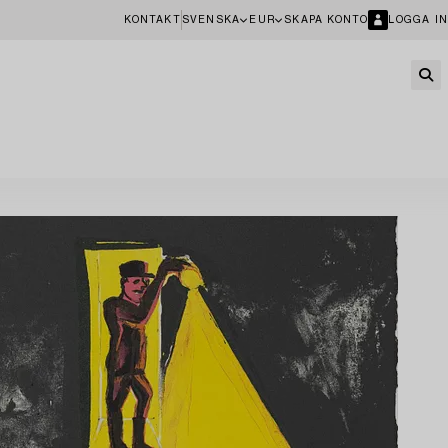
KONTAKT
SVENSKA
EUR
SKAPA KONTO
LOGGA IN