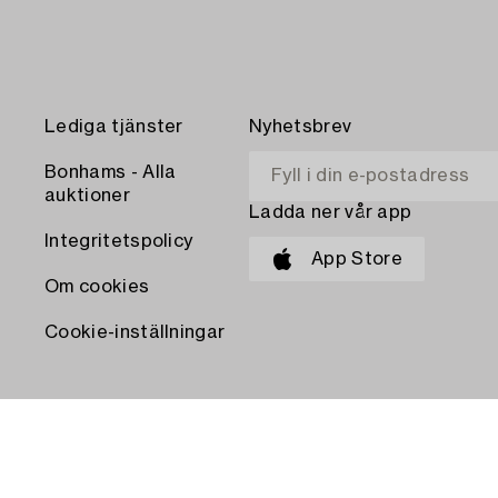
Lediga tjänster
Nyhetsbrev
Bonhams - Alla
auktioner
Ladda ner vår app
Integritetspolicy
App Store
Om cookies
Cookie-inställningar