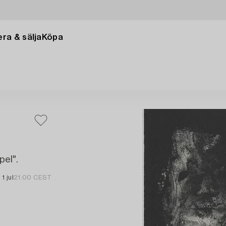
ra & sälja
Köpa
pel".
1 jul
21:00 CEST