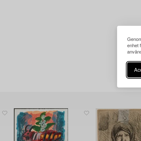
Genom 
enhet 
använd
Acc