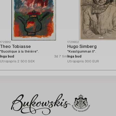
1729912
1729902
Theo Tobiasse
Hugo Simberg
"Bucolique à la théière".
"Kvastgumman II".
Inga bud
3d 7 tim
Inga bud
Utropspris
2 500 SEK
Utropspris
300 EUR