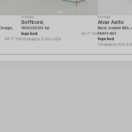
1731250
1731142
Soffbord,
Alvar Aalto
 Design,
1900/2000-tal.
Bord, modell 82A, 
talets slut.
Inga bud
4d 17 tim
4d 17 tim
Inga bud
Utropspris
3 000 SEK
Utropspris
500 EU