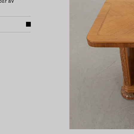
pår av