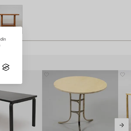
 din
s