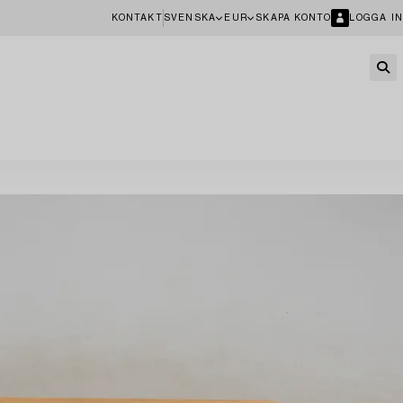
KONTAKT
SVENSKA
EUR
SKAPA KONTO
LOGGA IN