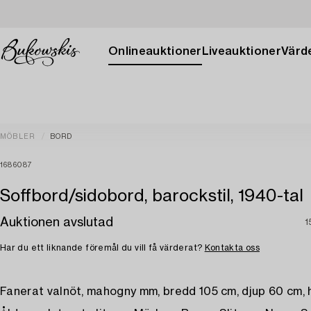
Onlineauktioner
Liveauktioner
Värde
MÖBLER
BORD
1686087
Soffbord/sidobord, barockstil, 1940-tal
Auktionen avslutad
1
Har du ett liknande föremål du vill få värderat?
Kontakta oss
Fanerat valnöt, mahogny mm, bredd 105 cm, djup 60 cm, 