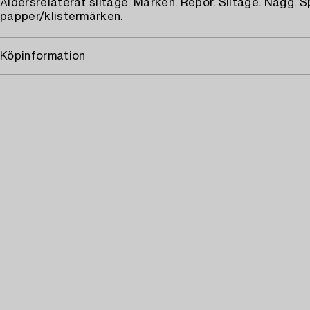
Åldersrelaterat slitage. Märken. Repor. Slitage. Nagg. S
papper/klistermärken.
Köpinformation