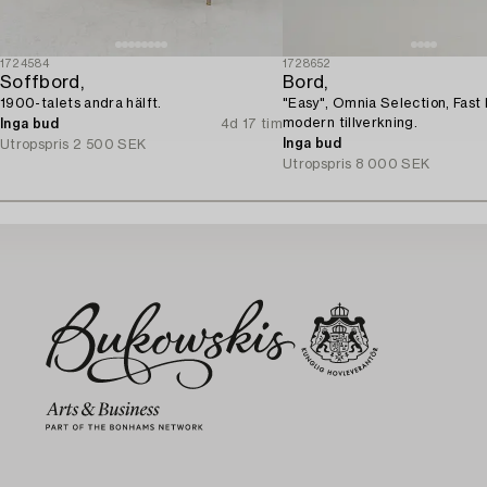
1724584
1728652
Soffbord,
Bord,
1900-talets andra hälft.
"Easy", Omnia Selection, Fast
modern tillverkning.
Inga bud
4d 17 tim
Inga bud
Utropspris
2 500 SEK
Utropspris
8 000 SEK