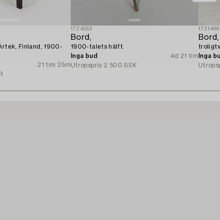
1724553
1731466
Bord,
Bord,
Artek, Finland, 1900-
1900-talets hälft.
troligt
Inga bud
4d 21 tim
Inga b
21 tim 25m
Utropspris
2 500 SEK
Utrops
R