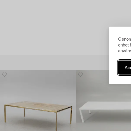
Genom 
enhet 
använd
Acc