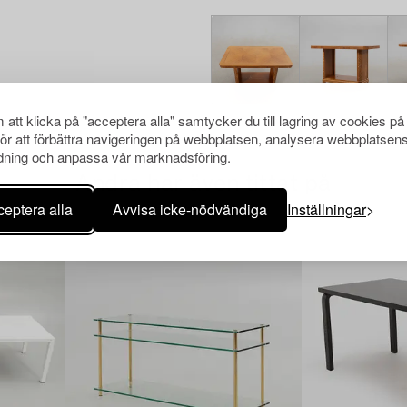
att klicka på "acceptera alla" samtycker du till lagring av cookies på
för att förbättra navigeringen på webbplatsen, analysera webbplatsen
ning och anpassa vår marknadsföring.
Andra har även tittat på
eptera alla
Avvisa icke-nödvändiga
Inställningar