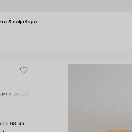
ra & sälja
Köpa
5 maj
16:24 CEST
höjd 68 cm