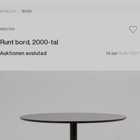
MÖBLER
BORD
1690784
Runt bord, 2000-tal
Auktionen avslutad
19 apr
15:36 CEST