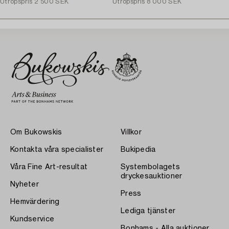
Utropspris
2 500 SEK
Utropspris
8 000 SEK
Om Bukowskis
Villkor
Kontakta våra specialister
Bukipedia
Våra Fine Art-resultat
Systembolagets
dryckesauktioner
Nyheter
Press
Hemvärdering
Lediga tjänster
Kundservice
Bonhams - Alla auktioner