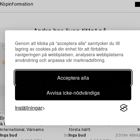
Köpinformation
Andra har även tittat på
Genom att klicka på "acceptera alla" samtycker du till
lagring av cookies på din enhet för att förbättra
navigeringen på webbplatsen, analysera webbplatsens
användning och anpassa vår marknadsföring.
Acceptera alla
Avvisa icke-nödvändiga
Inställningar
1732292
1729755
1
Bruno Mathsson
Salongsgrupp,
M
& Piet Hein, soffbord, Mathsson
fyra delar, rokokostil, 1900-talets
M
International, Värnamo.
första hälft.
I
Inga bud
5d
Inga bud
23 tim 48m
U