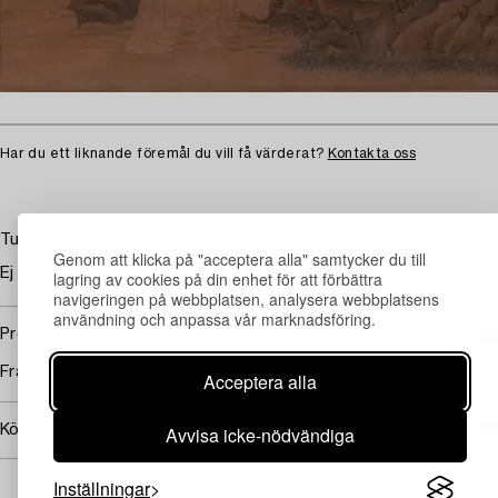
Har du ett liknande föremål du vill få värderat?
Kontakta oss
Tusch och gouache on silk. Ram 87 x 55,5 cm.
Genom att klicka på "acceptera alla" samtycker du till
Ej examinerad ur ram. Smärre veck, fläckar.
lagring av cookies på din enhet för att förbättra
navigeringen på webbplatsen, analysera webbplatsens
användning och anpassa vår marknadsföring.
Proveniens
Frank Bensow (1883-1969).
Acceptera alla
Köpinformation
Avvisa icke-nödvändiga
Inställningar