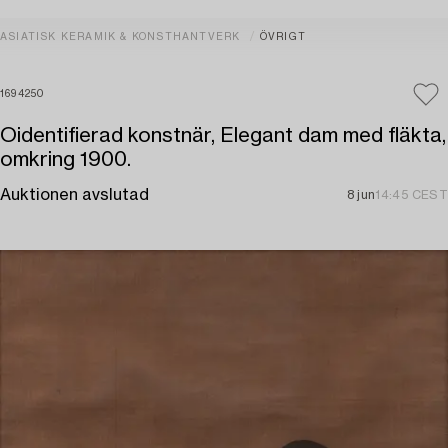
ASIATISK KERAMIK & KONSTHANTVERK
ÖVRIGT
1694250
Oidentifierad konstnär, Elegant dam med fläkta,
omkring 1900.
Auktionen avslutad
8 jun
14:45 CEST