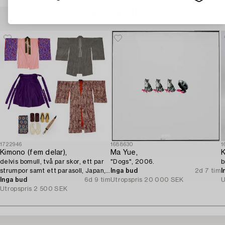
Andra har även tittat på
1722946
1688630
1
Kimono (fem delar),
Ma Yue,
K
delvis bomull, två par skor, ett par
"Dogs", 2006.
b
strumpor samt ett parasoll, Japan,
Inga bud
2d 7 tim
I
1900-tal.
Inga bud
6d 9 tim
Utropspris
20 000 SEK
U
Utropspris
2 500 SEK