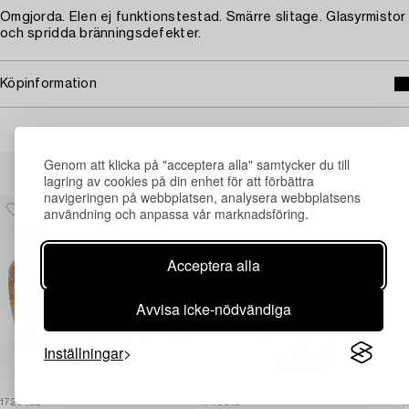
Omgjorda. Elen ej funktionstestad. Smärre slitage. Glasyrmistor
och spridda bränningsdefekter.
Köpinformation
Andra har även tittat på
Genom att klicka på "acceptera alla" samtycker du till
lagring av cookies på din enhet för att förbättra
navigeringen på webbplatsen, analysera webbplatsens
användning och anpassa vår marknadsföring.
Acceptera alla
Avvisa icke-nödvändiga
Inställningar
1729482
1710518
1