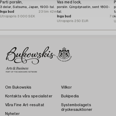
Parti porslin,
Vas med lock,
P
3 delar, Satsuma, Japan, 1900-tal.
porslin. Qingdynastin, sent 1800-
p
Inga bud
23 tim 42m
tal.
t
Utropspris
3 000 SEK
Inga bud
7d
A
Utropspris
250 EUR
U
Om Bukowskis
Villkor
Kontakta våra specialister
Bukipedia
Våra Fine Art-resultat
Systembolagets
dryckesauktioner
Nyheter