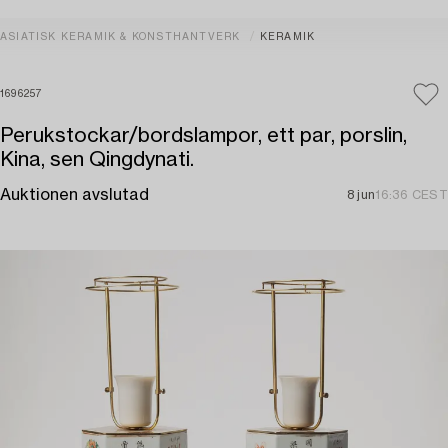
ASIATISK KERAMIK & KONSTHANTVERK
KERAMIK
1696257
Perukstockar/bordslampor, ett par, porslin,
Kina, sen Qingdynati.
Auktionen avslutad
8 jun
16:36 CEST