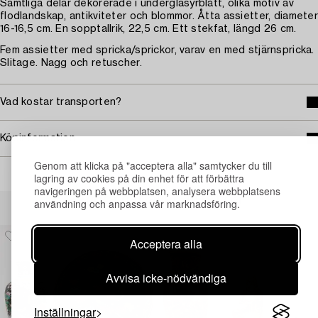
Samtliga delar dekorerade i underglasyrblått, olika motiv av
flodlandskap, antikviteter och blommor. Åtta assietter, diameter
16-16,5 cm. En sopptallrik, 22,5 cm. Ett stekfat, längd 26 cm.
Fem assietter med spricka/sprickor, varav en med stjärnspricka.
Slitage. Nagg och retuscher.
Vad kostar transporten?
Köpinformation
Genom att klicka på "acceptera alla" samtycker du till
lagring av cookies på din enhet för att förbättra
navigeringen på webbplatsen, analysera webbplatsens
Andra har även tittat på
användning och anpassa vår marknadsföring.
Acceptera alla
Avvisa icke-nödvändiga
Inställningar