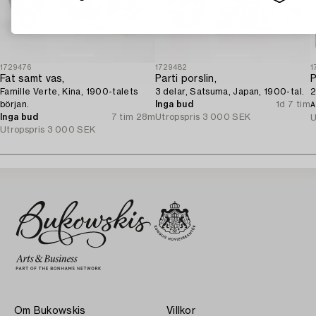
1729476
1729482
1
Fat samt vas,
Parti porslin,
P
Famille Verte, Kina, 1900-talets
3 delar, Satsuma, Japan, 1900-tal.
2
början.
Inga bud
1d 7 tim
A
Inga bud
7 tim 28m
Utropspris
3 000 SEK
U
Utropspris
3 000 SEK
Om Bukowskis
Villkor