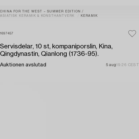
CHINA FOR THE WEST – SUMMER EDITION
ASIATISK KERAMIK & KONSTHANTVERK
KERAMIK
1697457
Servisdelar, 10 st, kompaniporslin, Kina,
Qingdynastin, Qianlong (1736-95).
Auktionen avslutad
5 aug
19:26 CEST