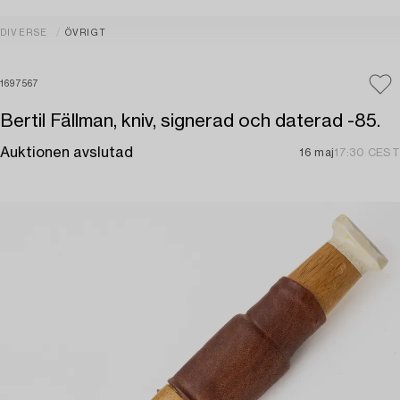
DIVERSE
ÖVRIGT
1697567
Bertil Fällman, kniv, signerad och daterad -85.
Auktionen avslutad
16 maj
17:30 CEST