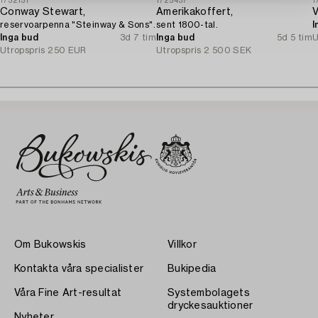
1732131
1725437
1
Conway Stewart,
Amerikakoffert,
V
reservoarpenna "Steinway & Sons".
sent 1800-tal.
I
Inga bud
3d 7 tim
Inga bud
5d 5 tim
U
Utropspris
250 EUR
Utropspris
2 500 SEK
Om Bukowskis
Villkor
Kontakta våra specialister
Bukipedia
Våra Fine Art-resultat
Systembolagets
dryckesauktioner
Nyheter