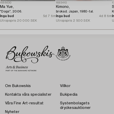
1688630
1693410
1
Ma Yue,
Kimono,
S
"Dogs", 2006.
brokad. Japan, 1980-tal.
K
Inga bud
5d 7 tim
Inga bud
4d 8 tim
I
Utropspris
20 000 SEK
Utropspris
2 500 SEK
U
Om Bukowskis
Villkor
Kontakta våra specialister
Bukipedia
Våra Fine Art-resultat
Systembolagets
dryckesauktioner
Nyheter