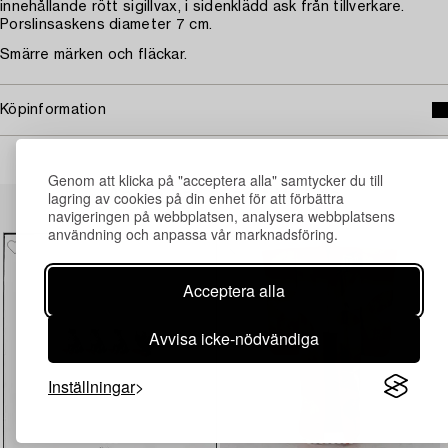
innehållande rött sigillvax, i sidenklädd ask från tillverkare.
Porslinsaskens diameter 7 cm.
Smärre märken och fläckar.
Köpinformation
Genom att klicka på "acceptera alla" samtycker du till
Andra har även tittat på
lagring av cookies på din enhet för att förbättra
navigeringen på webbplatsen, analysera webbplatsens
användning och anpassa vår marknadsföring.
Acceptera alla
Avvisa icke-nödvändiga
Inställningar