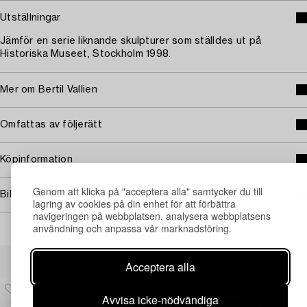
Utställningar
Jämför en serie liknande skulpturer som ställdes ut på
Historiska Museet, Stockholm 1998.
Mer om Bertil Vallien
Omfattas av följerätt
Köpinformation
Genom att klicka på "acceptera alla" samtycker du till
Bildrättigheter
lagring av cookies på din enhet för att förbättra
navigeringen på webbplatsen, analysera webbplatsens
användning och anpassa vår marknadsföring.
Andra har även tittat på
Acceptera alla
Avvisa icke-nödvändiga