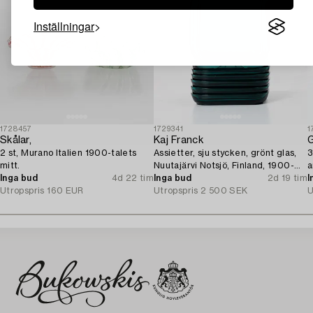
Inställningar
1728457
1729341
1
Skålar,
Kaj Franck
G
2 st, Murano Italien 1900-talets
Assietter, sju stycken, grönt glas,
3
mitt.
Nuutajärvi Notsjö, Finland, 1900-
a
Inga bud
4d 22 tim
tal.
Inga bud
2d 19 tim
I
Utropspris
160 EUR
Utropspris
2 500 SEK
U