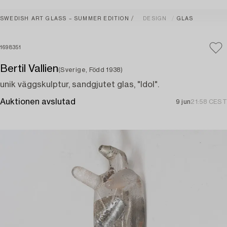
SWEDISH ART GLASS – SUMMER EDITION
DESIGN
GLAS
1698351
Bertil Vallien
(Sverige, Född 1938)
unik väggskulptur, sandgjutet glas, "Idol".
Auktionen avslutad
9 jun
21:58 CEST