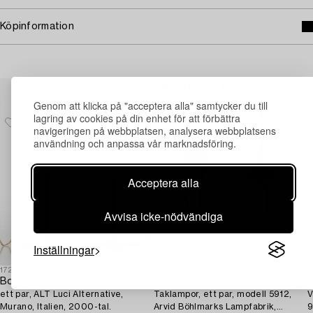
Köpinformation
Andra har även tittat på
Genom att klicka på "acceptera alla" samtycker du till
lagring av cookies på din enhet för att förbättra
navigeringen på webbplatsen, analysera webbplatsens
användning och anpassa vår marknadsföring.
Acceptera alla
Avvisa icke-nödvändiga
Inställningar
1728685
1730341
1
Bordslampor,
Harald Notini
H
ett par, ALT Luci Alternative,
Taklampor, ett par, modell 5912,
V
Murano, Italien, 2000-tal.
Arvid Böhlmarks Lampfabrik,
9