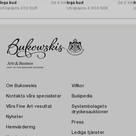
Inga bud
2d 4 tim
Stockholm, 1920-tal.
Inga bud
2d 2 tim
t
I
Utropspris
200 EUR
Utropspris
4 000 SEK
U
Om Bukowskis
Villkor
Kontakta våra specialister
Bukipedia
Våra Fine Art-resultat
Systembolagets
dryckesauktioner
Nyheter
Press
Hemvärdering
Lediga tjänster