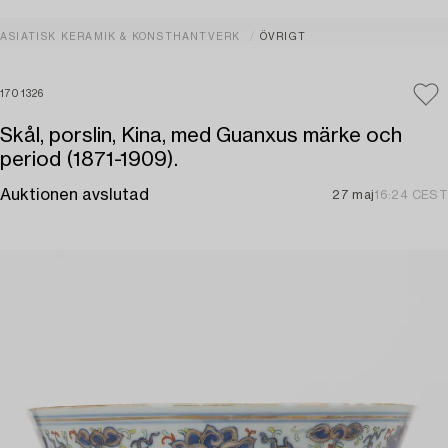
ASIATISK KERAMIK & KONSTHANTVERK
ÖVRIGT
1701326
Skål, porslin, Kina, med Guanxus märke och
period (1871-1909).
Auktionen avslutad
27 maj
16:24 CEST