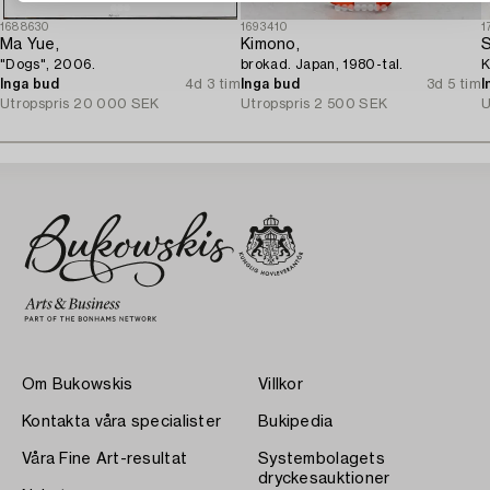
1688630
1693410
1
Ma Yue,
Kimono,
S
"Dogs", 2006.
brokad. Japan, 1980-tal.
K
Inga bud
4d 3 tim
Inga bud
3d 5 tim
I
Utropspris
20 000 SEK
Utropspris
2 500 SEK
U
Om Bukowskis
Villkor
Kontakta våra specialister
Bukipedia
Våra Fine Art-resultat
Systembolagets
dryckesauktioner