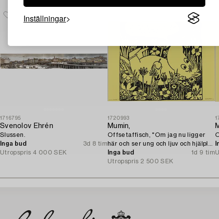
Inställningar
1716795
1720993
1
Svenolov Ehrén
Mumin,
M
Slussen.
Offsetaffisch, "Om jag nu ligger
O
Inga bud
3d 8 tim
här och ser ung och ljuv och hjälplös
I
Utropspris
4 000 SEK
ut...".
Inga bud
1d 9 tim
U
Utropspris
2 500 SEK