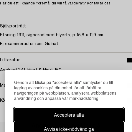
Har du ett liknande föremål du vill få värderat?
Kontakta oss
Självporträtt
Etsning 1911, signerad med blyerts, p 15,8 x 11,9 cm
Ej examinerad ur ram. Gulnat.
Litteratur
Asplund 241, Hjert & Hjert 150.
Genom att klicka på "acceptera alla" samtycker du till
Mer om Anders Zorn
lagring av cookies på din enhet för att förbättra
navigeringen på webbplatsen, analysera webbplatsens
användning och anpassa vår marknadsföring.
Köpinformation
Acceptera alla
Andra har även tittat på
Avvisa icke-nödvändiga