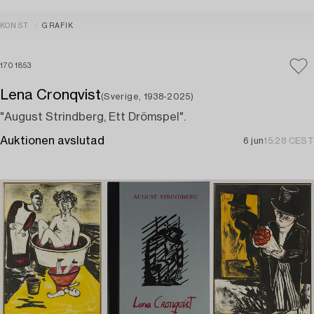
KONST
GRAFIK
1701853
Lena Cronqvist
(Sverige, 1938-2025)
"August Strindberg, Ett Drömspel".
Auktionen avslutad
6 jun
15:28 CEST