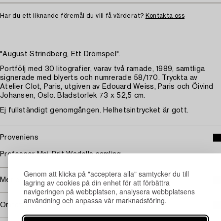
Har du ett liknande föremål du vill få värderat?
Kontakta oss
"August Strindberg, Ett Drömspel".
Portfölj med 30 litografier, varav två ramade, 1989, samtliga
signerade med blyerts och numrerade 58/170. Tryckta av
Atelier Clot, Paris, utgiven av Edouard Weiss, Paris och Öivind
Johansen, Oslo. Bladstorlek 73 x 52,5 cm.
Ej fullständigt genomgången. Helhetsintrycket är gott.
Proveniens
Professor Maj-Brit Wadells samling
Genom att klicka på "acceptera alla" samtycker du till
Mer om Lena Cronqvist
lagring av cookies på din enhet för att förbättra
navigeringen på webbplatsen, analysera webbplatsens
användning och anpassa vår marknadsföring.
Omfattas av följerätt