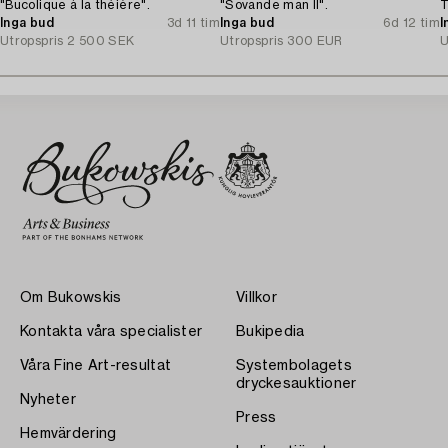
"Bucolique à la théière".
"Sovande man II".
T
Inga bud
3d 11 tim
Inga bud
6d 12 tim
I
Utropspris
2 500 SEK
Utropspris
300 EUR
U
Om Bukowskis
Villkor
Kontakta våra specialister
Bukipedia
Våra Fine Art-resultat
Systembolagets
dryckesauktioner
Nyheter
Press
Hemvärdering