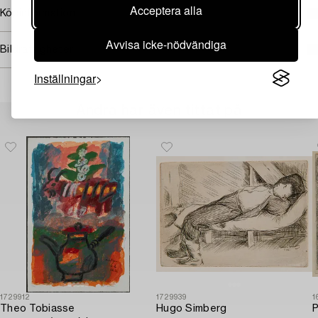
Acceptera alla
Köpinformation
Avvisa icke-nödvändiga
Bildrättigheter
Inställningar
Andra har även tittat på
1729912
1729939
1
Theo Tobiasse
Hugo Simberg
P